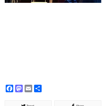
Facebook
Mastodon
Email
共
有
Tweet
Share