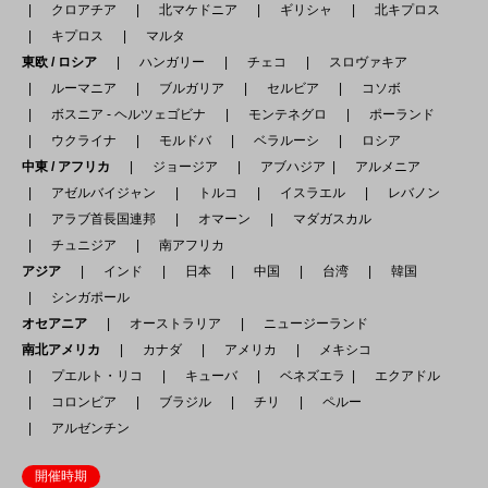
クロアチア
北マケドニア
ギリシャ
北キプロス
キプロス
マルタ
東欧 / ロシア
ハンガリー
チェコ
スロヴァキア
ルーマニア
ブルガリア
セルビア
コソボ
ボスニア - ヘルツェゴビナ
モンテネグロ
ポーランド
ウクライナ
モルドバ
ベラルーシ
ロシア
中東 / アフリカ
ジョージア
アブハジア
アルメニア
アゼルバイジャン
トルコ
イスラエル
レバノン
アラブ首長国連邦
オマーン
マダガスカル
チュニジア
南アフリカ
アジア
インド
日本
中国
台湾
韓国
シンガポール
オセアニア
オーストラリア
ニュージーランド
南北アメリカ
カナダ
アメリカ
メキシコ
プエルト・リコ
キューバ
ベネズエラ
エクアドル
コロンビア
ブラジル
チリ
ペルー
アルゼンチン
開催時期