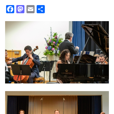
Facebook
Mastodon
Email
共
有