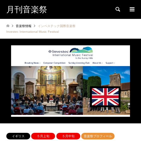
月刊音楽祭
検索
音楽祭情報
インベステック国際音楽祭
Investec International Music Festival
イギリス
５月上旬
５月中旬
音楽祭プロフィール