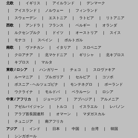
北欧
イギリス
アイルランド
デンマーク
アイスランド
ノルウェー
フィンランド
スウェーデン
エストニア
ラトビア
リトアニア
西欧
アンドラ
フランス
ベルギー
オランダ
ルクセンブルク
ドイツ
オーストリア
スイス
モナコ
スペイン
ポルトガル
南欧
ヴァチカン
イタリア
スロベニア
クロアチア
北マケドニア
ギリシャ
北キプロス
キプロス
マルタ
東欧 / ロシア
ハンガリー
チェコ
スロヴァキア
ルーマニア
ブルガリア
セルビア
コソボ
ボスニア - ヘルツェゴビナ
モンテネグロ
ポーランド
ウクライナ
モルドバ
ベラルーシ
ロシア
中東 / アフリカ
ジョージア
アブハジア
アルメニア
アゼルバイジャン
トルコ
イスラエル
レバノン
アラブ首長国連邦
オマーン
マダガスカル
チュニジア
南アフリカ
アジア
インド
日本
中国
台湾
韓国
シンガポール