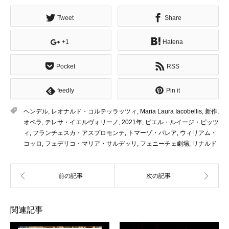
Tweet
Share
+1
Hatena
Pocket
RSS
feedly
Pin it
ヘンデル
,
レオナルド・コルテッラッツィ
,
Maria Laura Iacobellis
,
新作
,
オペラ
,
テレサ・イエルヴォリーノ
,
2021年
,
ピエル・ルイージ・ピッツ
ィ
,
フランチェスカ・アスプロモンテ
,
トマーゾ・バレア
,
ウィリアム・
コッロ
,
フェデリコ・マリア・サルデッリ
,
フェニーチェ劇場
,
リナルド
関連記事