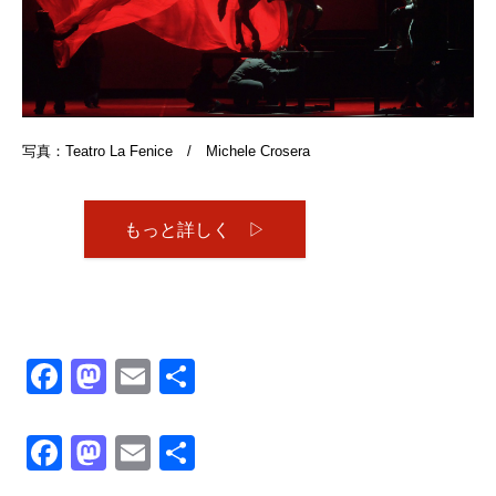
写真：Teatro La Fenice / Michele Crosera
もっと詳しく ▷
Facebook
Mastodon
Email
共
有
Facebook
Mastodon
Email
共
有