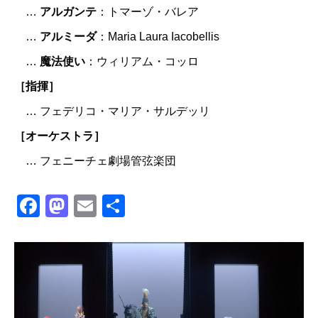
…
アルガンテ
：トマーゾ・バレア
…
アルミーダ
：Maria Laura Iacobellis
…
魔法使い
：ウィリアム・コッロ
［指揮］
… フェデリコ・マリア・サルデッリ
［オーケストラ］
… フェニーチェ劇場管弦楽団
Facebook
Mastodon
Email
共
有