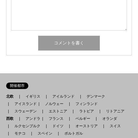
開催都市
北欧
イギリス
アイルランド
デンマーク
アイスランド
ノルウェー
フィンランド
スウェーデン
エストニア
ラトビア
リトアニア
西欧
アンドラ
フランス
ベルギー
オランダ
ルクセンブルク
ドイツ
オーストリア
スイス
モナコ
スペイン
ポルトガル