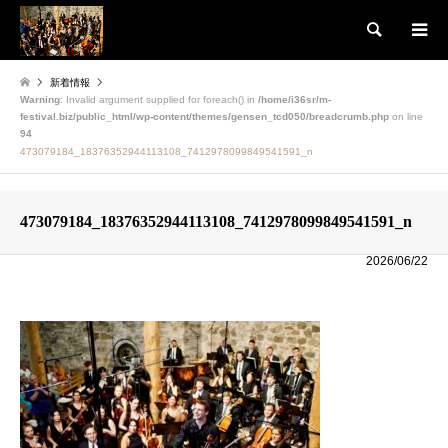
検索
新着情報
Warning
: Invalid argument supplied for foreach() in
/home/i36sr/m-
festival.biz/public_html/wp-content/themes/gensen_tcd050/breadcrumb.php
on line
94
473079184_18376352944113108_7412978099849541591_n
473079184_18376352944113108_7412978099849541591_n
2026/06/22