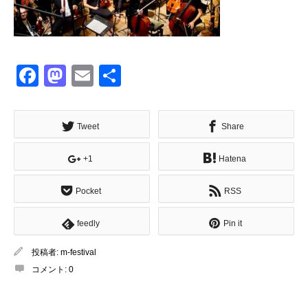
Facebook
Mastodon
Email
共
有
Tweet
Share
+1
Hatena
Pocket
RSS
feedly
Pin it
投稿者:
m-festival
コメント:
0