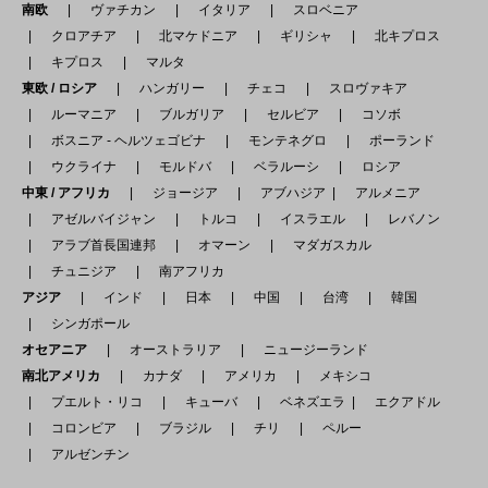
南欧
ヴァチカン
イタリア
スロベニア
クロアチア
北マケドニア
ギリシャ
北キプロス
キプロス
マルタ
東欧 / ロシア
ハンガリー
チェコ
スロヴァキア
ルーマニア
ブルガリア
セルビア
コソボ
ボスニア - ヘルツェゴビナ
モンテネグロ
ポーランド
ウクライナ
モルドバ
ベラルーシ
ロシア
中東 / アフリカ
ジョージア
アブハジア
アルメニア
アゼルバイジャン
トルコ
イスラエル
レバノン
アラブ首長国連邦
オマーン
マダガスカル
チュニジア
南アフリカ
アジア
インド
日本
中国
台湾
韓国
シンガポール
オセアニア
オーストラリア
ニュージーランド
南北アメリカ
カナダ
アメリカ
メキシコ
プエルト・リコ
キューバ
ベネズエラ
エクアドル
コロンビア
ブラジル
チリ
ペルー
アルゼンチン