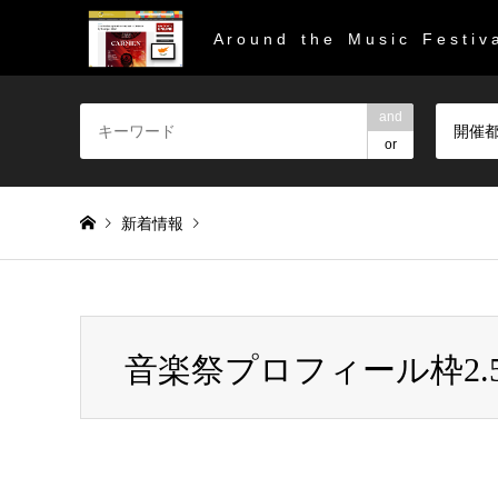
A r o u n d t h e M u s i c F e s t i v a
and
開催
or
新着情報
Warning
: Invalid argument supplied for foreach() in
/home/
音楽祭プロフィール枠2.
音楽祭プロフィール枠2.5