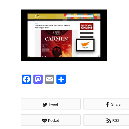
Facebook
Mastodon
Email
共
有
Tweet
Share
Pocket
RSS