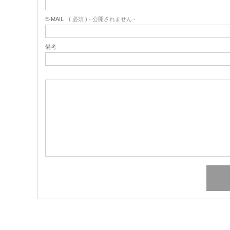
E-MAIL
( 必須 ) - 公開されません -
備考