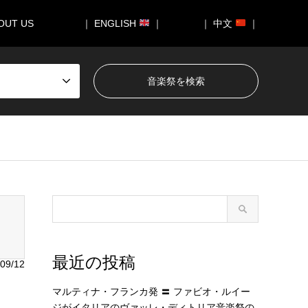
OUT US
｜ ENGLISH
｜
｜ 中文
｜
050/breadcrumb.php
on line
94
最近の投稿
09/12
マルティナ・フランカ発 〓 ファビオ・ルイー
ジがイタリアのヴァッレ・ディトリア音楽祭の