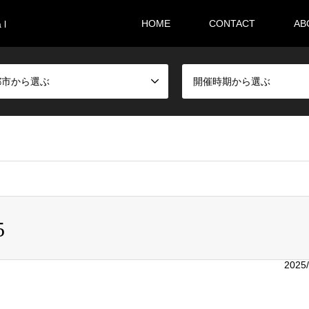
HOME
CONTACT
AB
 l
都市から選ぶ
開催時期から選ぶ
i36sr/m-festival.biz/public_html/wp-content/themes/gensen_tcd
5
2025/