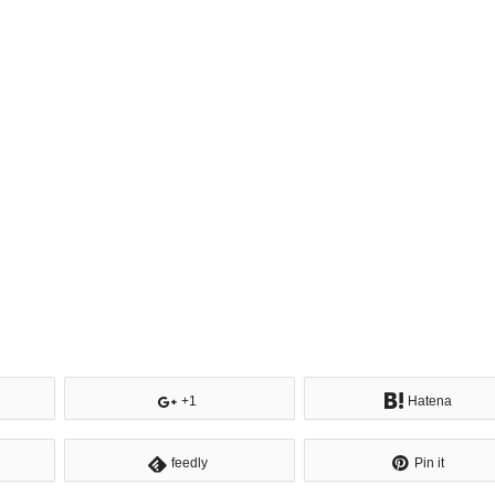
+1
Hatena
feedly
Pin it