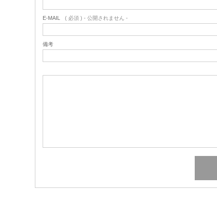
E-MAIL
( 必須 ) - 公開されません -
備考