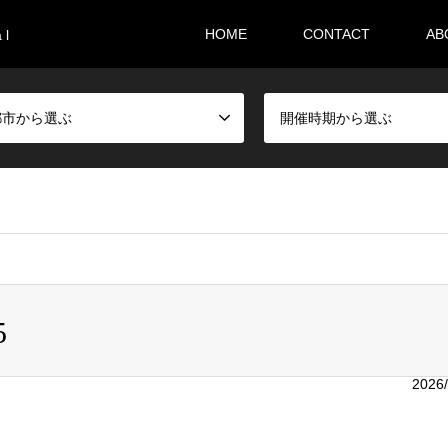
HOME
CONTACT
AB
 l
都市から選ぶ
開催時期から選ぶ
i36sr/m-festival.biz/public_html/wp-content/themes/gensen_tcd
5
2026/