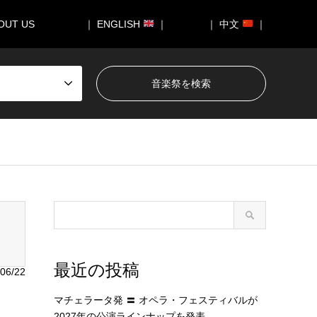
OUT US
｜ ENGLISH
｜
｜ 中文
｜
050/breadcrumb.php
on line
94
最近の投稿
06/22
マチェラータ発 〓 オペラ・フェスティバルが
2027年の公演ラインナップを発表