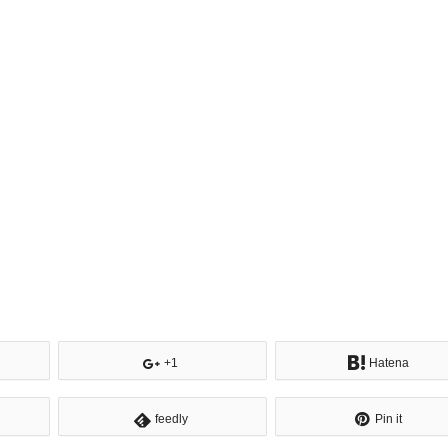
+1
Hatena
feedly
Pin it