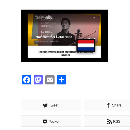
Facebook
Mastodon
Email
共
有
Tweet
Share
Pocket
RSS