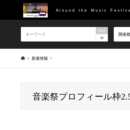
A r o u n d t h e M u s i c F e s t i v a
and
開催
or
新着情報
Warning
: Invalid argument supplied for foreach() in
/home/
音楽祭プロフィール枠2.
音楽祭プロフィール枠2.5