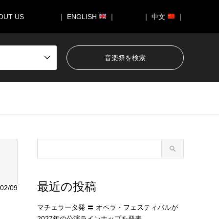
OUT US
｜ ENGLISH
｜
｜ 中文
｜
050/breadcrumb.php
on line
94
最近の投稿
02/09
マチェラータ発 〓 オペラ・フェスティバルが
2027年の公演ラインナップを発表