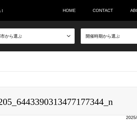
HOME
CONTACT
AB
 l
都市から選ぶ
開催時期から選ぶ
i36sr/m-festival.biz/public_html/wp-content/themes/gensen_tcd
205_6443390313477177344_n
2025/