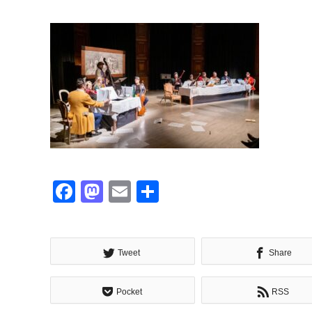
Facebook
Mastodon
Email
共
有
Tweet
Share
Pocket
RSS