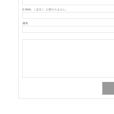
E-MAIL
( 必須 ) - 公開されません -
備考