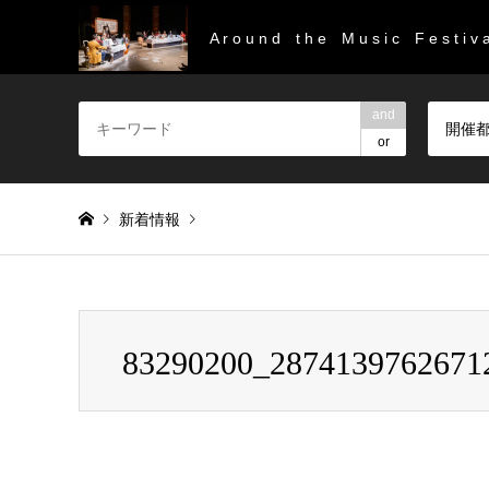
A r o u n d t h e M u s i c F e s t i v a
and
開催
or
新着情報
Warning
: Invalid argument supplied for foreach() in
/home/
83290200_2874139762671
83290200_2874139762671205_6443390313477177344_n