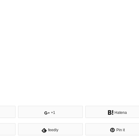
+1
Hatena
feedly
Pin it