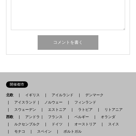
開催都市
北欧
イギリス
アイルランド
デンマーク
アイスランド
ノルウェー
フィンランド
スウェーデン
エストニア
ラトビア
リトアニア
西欧
アンドラ
フランス
ベルギー
オランダ
ルクセンブルク
ドイツ
オーストリア
スイス
モナコ
スペイン
ポルトガル