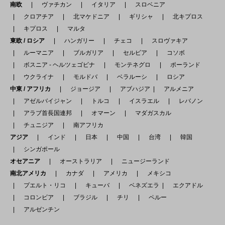
南欧
ヴァチカン
イタリア
スロベニア
クロアチア
北マケドニア
ギリシャ
北キプロス
キプロス
マルタ
東欧 / ロシア
ハンガリー
チェコ
スロヴァキア
ルーマニア
ブルガリア
セルビア
コソボ
ボスニア - ヘルツェゴビナ
モンテネグロ
ポーランド
ウクライナ
モルドバ
ベラルーシ
ロシア
中東 / アフリカ
ジョージア
アブハジア
アルメニア
アゼルバイジャン
トルコ
イスラエル
レバノン
アラブ首長国連邦
オマーン
マダガスカル
チュニジア
南アフリカ
アジア
インド
日本
中国
台湾
韓国
シンガポール
オセアニア
オーストラリア
ニュージーランド
南北アメリカ
カナダ
アメリカ
メキシコ
プエルト・リコ
キューバ
ベネズエラ
エクアドル
コロンビア
ブラジル
チリ
ペルー
アルゼンチン