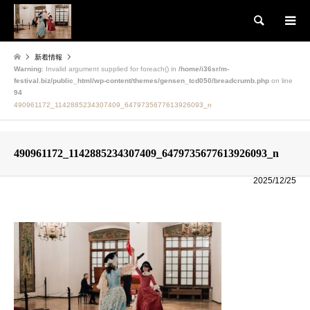
検索
新着情報
Warning
: Invalid argument supplied for foreach() in
/home/i36sr/m-
festival.biz/public_html/wp-content/themes/gensen_tcd050/breadcrumb.php
on line
94
490961172_1142885234307409_6479735677613926093_n
490961172_1142885234307409_6479735677613926093_n
2025/12/25