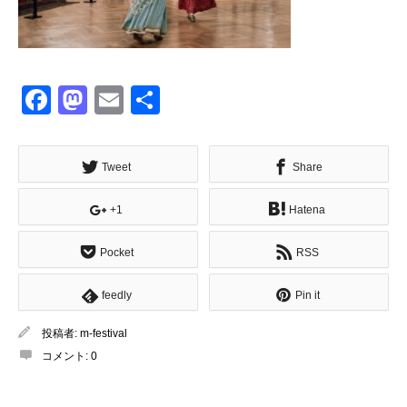
Facebook
Mastodon
Email
共
有
Tweet
Share
+1
Hatena
Pocket
RSS
feedly
Pin it
投稿者:
m-festival
コメント:
0