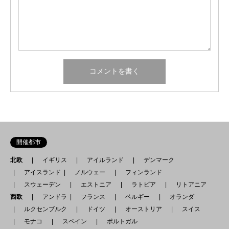
開催都市
北欧
イギリス
アイルランド
デンマーク
アイスランド
ノルウェー
フィンランド
スウェーデン
エストニア
ラトビア
リトアニア
西欧
アンドラ
フランス
ベルギー
オランダ
ルクセンブルク
ドイツ
オーストリア
スイス
モナコ
スペイン
ポルトガル