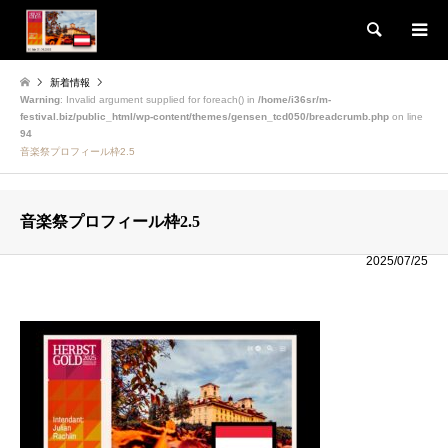
検索
新着情報
Warning
: Invalid argument supplied for foreach() in
/home/i36sr/m-
festival.biz/public_html/wp-content/themes/gensen_tcd050/breadcrumb.php
on line
94
音楽祭プロフィール枠2.5
音楽祭プロフィール枠2.5
2025/07/25