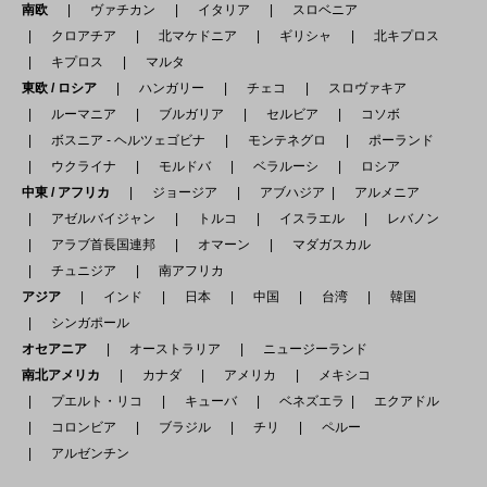
南欧
ヴァチカン
イタリア
スロベニア
クロアチア
北マケドニア
ギリシャ
北キプロス
キプロス
マルタ
東欧 / ロシア
ハンガリー
チェコ
スロヴァキア
ルーマニア
ブルガリア
セルビア
コソボ
ボスニア - ヘルツェゴビナ
モンテネグロ
ポーランド
ウクライナ
モルドバ
ベラルーシ
ロシア
中東 / アフリカ
ジョージア
アブハジア
アルメニア
アゼルバイジャン
トルコ
イスラエル
レバノン
アラブ首長国連邦
オマーン
マダガスカル
チュニジア
南アフリカ
アジア
インド
日本
中国
台湾
韓国
シンガポール
オセアニア
オーストラリア
ニュージーランド
南北アメリカ
カナダ
アメリカ
メキシコ
プエルト・リコ
キューバ
ベネズエラ
エクアドル
コロンビア
ブラジル
チリ
ペルー
アルゼンチン