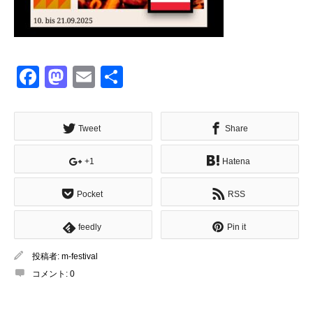
Facebook
Mastodon
Email
共
有
Tweet
Share
+1
Hatena
Pocket
RSS
feedly
Pin it
投稿者:
m-festival
コメント:
0