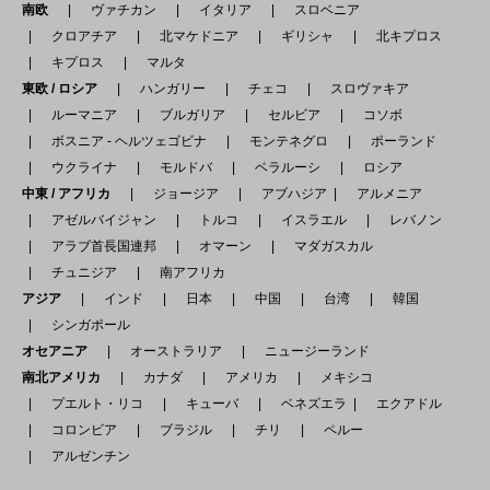
南欧
ヴァチカン
イタリア
スロベニア
クロアチア
北マケドニア
ギリシャ
北キプロス
キプロス
マルタ
東欧 / ロシア
ハンガリー
チェコ
スロヴァキア
ルーマニア
ブルガリア
セルビア
コソボ
ボスニア - ヘルツェゴビナ
モンテネグロ
ポーランド
ウクライナ
モルドバ
ベラルーシ
ロシア
中東 / アフリカ
ジョージア
アブハジア
アルメニア
アゼルバイジャン
トルコ
イスラエル
レバノン
アラブ首長国連邦
オマーン
マダガスカル
チュニジア
南アフリカ
アジア
インド
日本
中国
台湾
韓国
シンガポール
オセアニア
オーストラリア
ニュージーランド
南北アメリカ
カナダ
アメリカ
メキシコ
プエルト・リコ
キューバ
ベネズエラ
エクアドル
コロンビア
ブラジル
チリ
ペルー
アルゼンチン