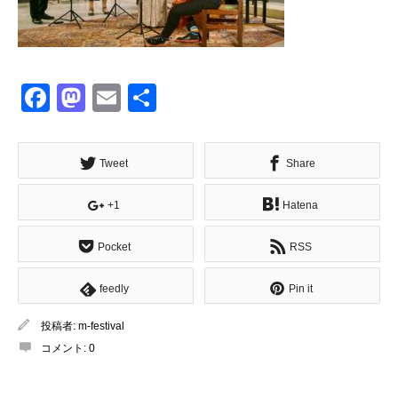
Facebook
Mastodon
Email
共
有
Tweet
Share
+1
Hatena
Pocket
RSS
feedly
Pin it
投稿者:
m-festival
コメント:
0