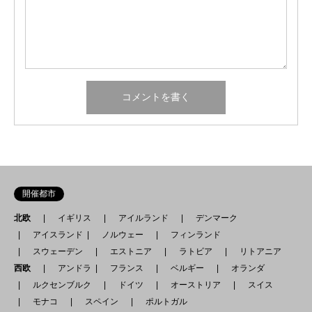
開催都市
北欧
イギリス
アイルランド
デンマーク
アイスランド
ノルウェー
フィンランド
スウェーデン
エストニア
ラトビア
リトアニア
西欧
アンドラ
フランス
ベルギー
オランダ
ルクセンブルク
ドイツ
オーストリア
スイス
モナコ
スペイン
ポルトガル