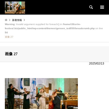
検索
新着情報
Warning
: Invalid argument supplied for foreach() in
/home/i36sr/m-
festival.biz/public_html/wp-content/themes/gensen_tcd050/breadcrumb.php
on line
94
画像 27
画像 27
2025/02/13