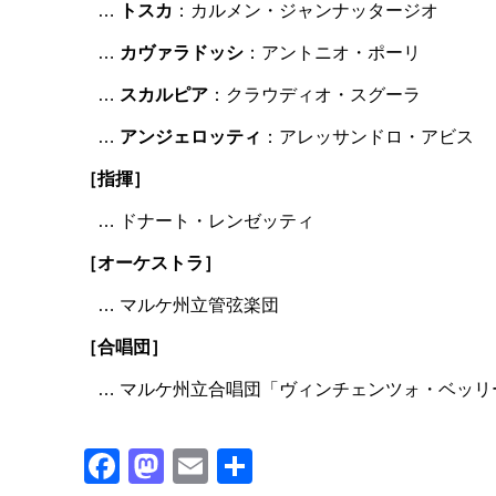
…
トスカ
：カルメン・ジャンナッタージオ
…
カヴァラドッシ
：アントニオ・ポーリ
…
スカルピア
：クラウディオ・スグーラ
…
アンジェロッティ
：アレッサンドロ・アビス
［指揮］
… ドナート・レンゼッティ
［オーケストラ］
… マルケ州立管弦楽団
［合唱団］
… マルケ州立合唱団「ヴィンチェンツォ・ベッリ
Facebook
Mastodon
Email
共