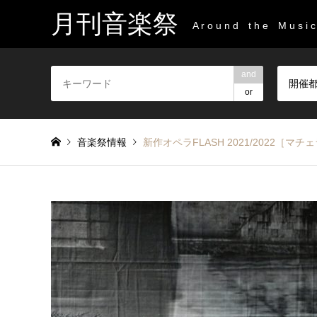
月刊音楽祭
A r o u n d t h e M u s i c 
and
開催
or
音楽祭情報
新作オペラFLASH 2021/2022