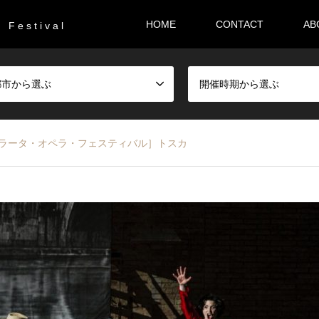
HOME
CONTACT
AB
F e s t i v a l
都市から選ぶ
開催時期から選ぶ
［マチェラータ・オペラ・フェスティバル］トスカ