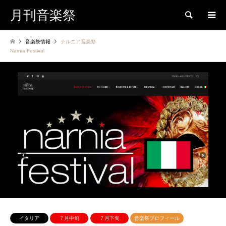
月刊音楽祭
検索
音楽祭情報
ナルニア音楽祭
Narnia Festival
イタリア
７月中旬
７月下旬
音楽祭プロフィール