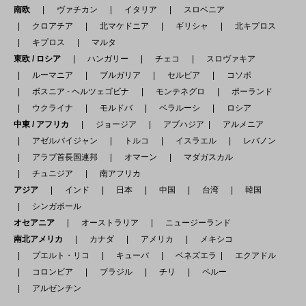
南欧
ヴァチカン
イタリア
スロベニア
クロアチア
北マケドニア
ギリシャ
北キプロス
キプロス
マルタ
東欧 / ロシア
ハンガリー
チェコ
スロヴァキア
ルーマニア
ブルガリア
セルビア
コソボ
ボスニア - ヘルツェゴビナ
モンテネグロ
ポーランド
ウクライナ
モルドバ
ベラルーシ
ロシア
中東 / アフリカ
ジョージア
アブハジア
アルメニア
アゼルバイジャン
トルコ
イスラエル
レバノン
アラブ首長国連邦
オマーン
マダガスカル
チュニジア
南アフリカ
アジア
インド
日本
中国
台湾
韓国
シンガポール
オセアニア
オーストラリア
ニュージーランド
南北アメリカ
カナダ
アメリカ
メキシコ
プエルト・リコ
キューバ
ベネズエラ
エクアドル
コロンビア
ブラジル
チリ
ペルー
アルゼンチン