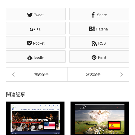
有
Tweet
Share
+1
Hatena
Pocket
RSS
feedly
Pin it
関連記事