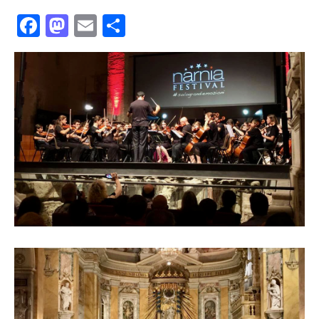
Facebook
Mastodon
Email
共
有