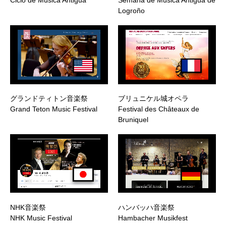
Ciclo de Música Antigua
Semana de Música Antigua de
Logroño
グランドティトン音楽祭
ブリュニケル城オペラ
Grand Teton Music Festival
Festival des Châteaux de
Bruniquel
NHK音楽祭
ハンバッハ音楽祭
NHK Music Festival
Hambacher Musikfest