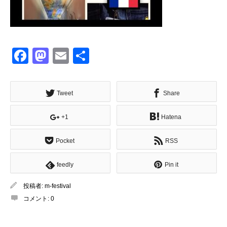
Facebook
Mastodon
Email
共
有
Tweet
Share
+1
Hatena
Pocket
RSS
feedly
Pin it
投稿者:
m-festival
コメント:
0