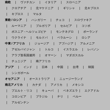
南欧
ヴァチカン
イタリア
スロベニア
クロアチア
北マケドニア
ギリシャ
北キプロス
キプロス
マルタ
東欧 / ロシア
ハンガリー
チェコ
スロヴァキア
ルーマニア
ブルガリア
セルビア
コソボ
ボスニア - ヘルツェゴビナ
モンテネグロ
ポーランド
ウクライナ
モルドバ
ベラルーシ
ロシア
中東 / アフリカ
ジョージア
アブハジア
アルメニア
アゼルバイジャン
トルコ
イスラエル
レバノン
アラブ首長国連邦
オマーン
マダガスカル
チュニジア
南アフリカ
アジア
インド
日本
中国
台湾
韓国
シンガポール
オセアニア
オーストラリア
ニュージーランド
南北アメリカ
カナダ
アメリカ
メキシコ
プエルト・リコ
キューバ
ベネズエラ
エクアドル
コロンビア
ブラジル
チリ
ペルー
アルゼンチン