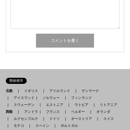
開催都市
北欧
イギリス
アイルランド
デンマーク
アイスランド
ノルウェー
フィンランド
スウェーデン
エストニア
ラトビア
リトアニア
西欧
アンドラ
フランス
ベルギー
オランダ
ルクセンブルク
ドイツ
オーストリア
スイス
モナコ
スペイン
ポルトガル