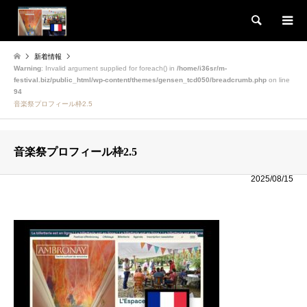
検索
新着情報
Warning
: Invalid argument supplied for foreach() in
/home/i36sr/m-
festival.biz/public_html/wp-content/themes/gensen_tcd050/breadcrumb.php
on line
94
音楽祭プロフィール枠2.5
音楽祭プロフィール枠2.5
2025/08/15