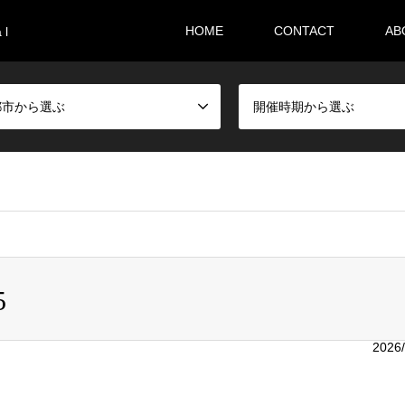
HOME
CONTACT
AB
 l
都市から選ぶ
開催時期から選ぶ
i36sr/m-festival.biz/public_html/wp-content/themes/gensen_tcd
5
2026/