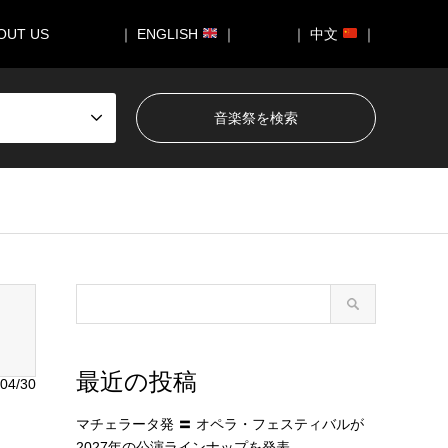
OUT US
｜ ENGLISH
｜
｜ 中文
｜
050/breadcrumb.php
on line
94
最近の投稿
04/30
マチェラータ発 〓 オペラ・フェスティバルが
2027年の公演ラインナップを発表