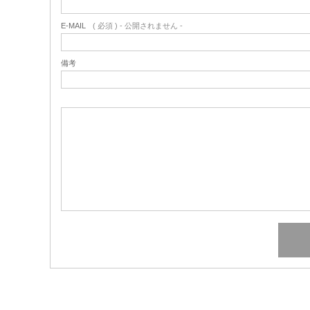
E-MAIL
( 必須 ) - 公開されません -
備考