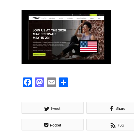
Facebook
Mastodon
Email
共
有
Tweet
Share
Pocket
RSS