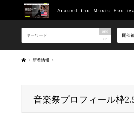
A r o u n d t h e M u s i c F e s t i v a
and
開催
or
新着情報
Warning
: Invalid argument supplied for foreach() in
/home/
音楽祭プロフィール枠2.
音楽祭プロフィール枠2.5