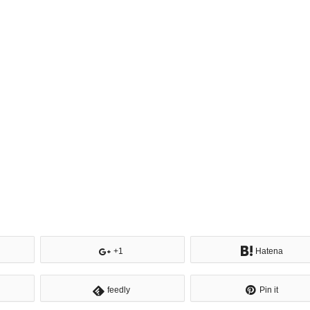
+1
Hatena
feedly
Pin it