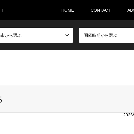
HOME
CONTACT
AB
 l
都市から選ぶ
開催時期から選ぶ
i36sr/m-festival.biz/public_html/wp-content/themes/gensen_tcd
5
2026/