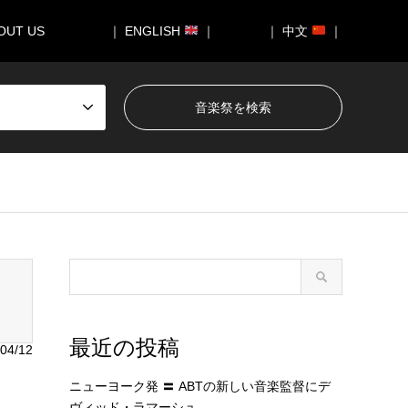
OUT US
｜ ENGLISH
｜
｜ 中文
｜
050/breadcrumb.php
on line
94
最近の投稿
04/12
ニューヨーク発 〓 ABTの新しい音楽監督にデ
ヴィッド・ラマーシュ