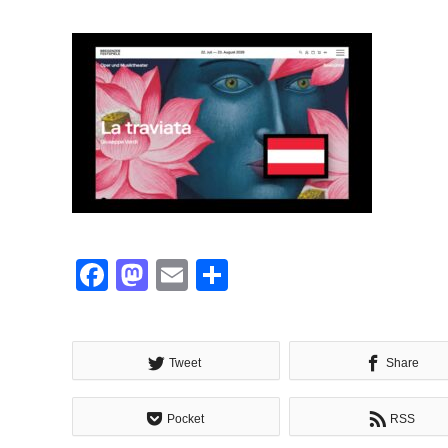
Facebook
Mastodon
Email
共
有
Tweet
Share
Pocket
RSS