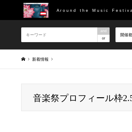
A r o u n d t h e M u s i c F e s t i v a
and
開催
or
新着情報
Warning
: Invalid argument supplied for foreach() in
/home/
音楽祭プロフィール枠2.
音楽祭プロフィール枠2.5