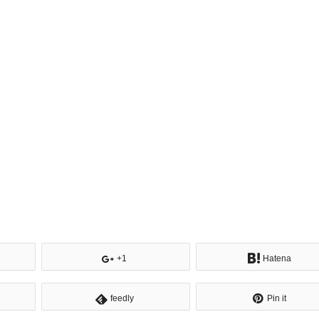
+1
Hatena
feedly
Pin it