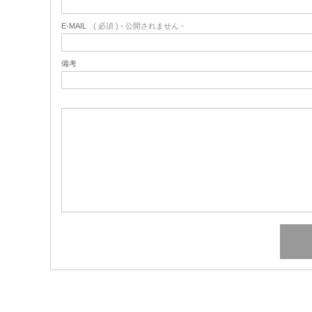
E-MAIL
( 必須 ) - 公開されません -
備考