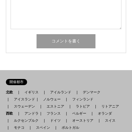
開催都市
北欧
イギリス
アイルランド
デンマーク
アイスランド
ノルウェー
フィンランド
スウェーデン
エストニア
ラトビア
リトアニア
西欧
アンドラ
フランス
ベルギー
オランダ
ルクセンブルク
ドイツ
オーストリア
スイス
モナコ
スペイン
ポルトガル