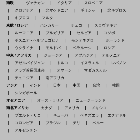
南欧
ヴァチカン
イタリア
スロベニア
クロアチア
北マケドニア
ギリシャ
北キプロス
キプロス
マルタ
東欧 / ロシア
ハンガリー
チェコ
スロヴァキア
ルーマニア
ブルガリア
セルビア
コソボ
ボスニア - ヘルツェゴビナ
モンテネグロ
ポーランド
ウクライナ
モルドバ
ベラルーシ
ロシア
中東 / アフリカ
ジョージア
アブハジア
アルメニア
アゼルバイジャン
トルコ
イスラエル
レバノン
アラブ首長国連邦
オマーン
マダガスカル
チュニジア
南アフリカ
アジア
インド
日本
中国
台湾
韓国
シンガポール
オセアニア
オーストラリア
ニュージーランド
南北アメリカ
カナダ
アメリカ
メキシコ
プエルト・リコ
キューバ
ベネズエラ
エクアドル
コロンビア
ブラジル
チリ
ペルー
アルゼンチン