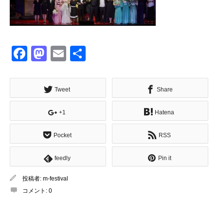
Facebook
Mastodon
Email
共
有
Tweet
Share
+1
Hatena
Pocket
RSS
feedly
Pin it
投稿者:
m-festival
コメント:
0