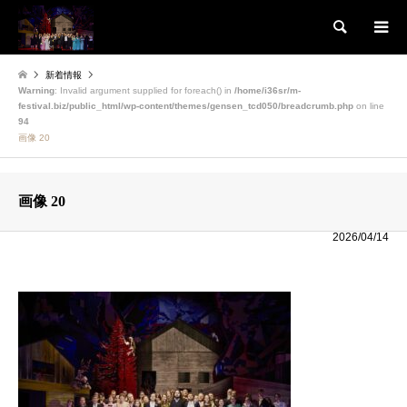
検索
新着情報
Warning
: Invalid argument supplied for foreach() in
/home/i36sr/m-
festival.biz/public_html/wp-content/themes/gensen_tcd050/breadcrumb.php
on line
94
画像 20
画像 20
2026/04/14