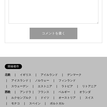
開催都市
北欧
イギリス
アイルランド
デンマーク
アイスランド
ノルウェー
フィンランド
スウェーデン
エストニア
ラトビア
リトアニア
西欧
アンドラ
フランス
ベルギー
オランダ
ルクセンブルク
ドイツ
オーストリア
スイス
モナコ
スペイン
ポルトガル