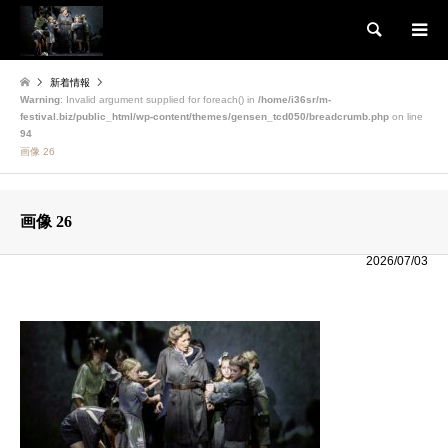
検索
新着情報
Warning
: Invalid argument supplied for foreach() in
/home/i36sr/m-
festival.biz/public_html/wp-content/themes/gensen_tcd050/breadcrumb.php
on line
94
画像 26
画像 26
2026/07/03