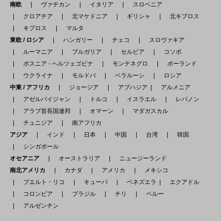
南欧
ヴァチカン
イタリア
スロベニア
クロアチア
北マケドニア
ギリシャ
北キプロス
キプロス
マルタ
東欧 / ロシア
ハンガリー
チェコ
スロヴァキア
ルーマニア
ブルガリア
セルビア
コソボ
ボスニア - ヘルツェゴビナ
モンテネグロ
ポーランド
ウクライナ
モルドバ
ベラルーシ
ロシア
中東 / アフリカ
ジョージア
アブハジア
アルメニア
アゼルバイジャン
トルコ
イスラエル
レバノン
アラブ首長国連邦
オマーン
マダガスカル
チュニジア
南アフリカ
アジア
インド
日本
中国
台湾
韓国
シンガポール
オセアニア
オーストラリア
ニュージーランド
南北アメリカ
カナダ
アメリカ
メキシコ
プエルト・リコ
キューバ
ベネズエラ
エクアドル
コロンビア
ブラジル
チリ
ペルー
アルゼンチン