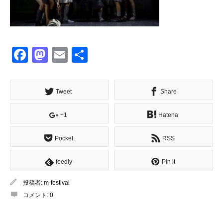
Facebook
Mastodon
Email
共
有
Tweet
Share
+1
Hatena
Pocket
RSS
feedly
Pin it
投稿者:
m-festival
コメント:
0