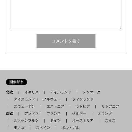
開催都市
北欧
イギリス
アイルランド
デンマーク
アイスランド
ノルウェー
フィンランド
スウェーデン
エストニア
ラトビア
リトアニア
西欧
アンドラ
フランス
ベルギー
オランダ
ルクセンブルク
ドイツ
オーストリア
スイス
モナコ
スペイン
ポルトガル