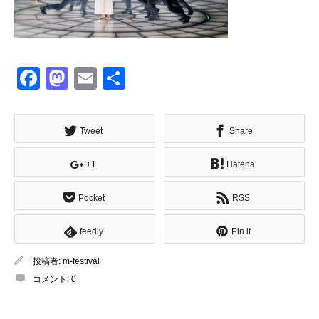
Facebook
Mastodon
Email
共
有
Tweet
Share
+1
Hatena
Pocket
RSS
feedly
Pin it
投稿者:
m-festival
コメント:
0