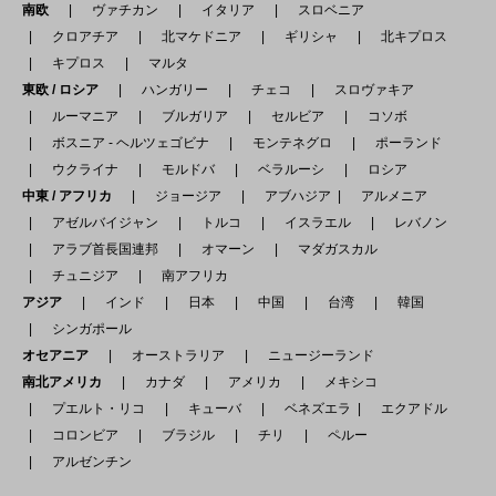
南欧
ヴァチカン
イタリア
スロベニア
クロアチア
北マケドニア
ギリシャ
北キプロス
キプロス
マルタ
東欧 / ロシア
ハンガリー
チェコ
スロヴァキア
ルーマニア
ブルガリア
セルビア
コソボ
ボスニア - ヘルツェゴビナ
モンテネグロ
ポーランド
ウクライナ
モルドバ
ベラルーシ
ロシア
中東 / アフリカ
ジョージア
アブハジア
アルメニア
アゼルバイジャン
トルコ
イスラエル
レバノン
アラブ首長国連邦
オマーン
マダガスカル
チュニジア
南アフリカ
アジア
インド
日本
中国
台湾
韓国
シンガポール
オセアニア
オーストラリア
ニュージーランド
南北アメリカ
カナダ
アメリカ
メキシコ
プエルト・リコ
キューバ
ベネズエラ
エクアドル
コロンビア
ブラジル
チリ
ペルー
アルゼンチン