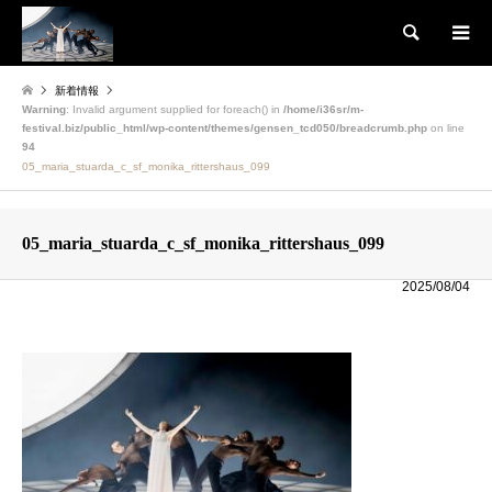
検索
新着情報
Warning
: Invalid argument supplied for foreach() in
/home/i36sr/m-
festival.biz/public_html/wp-content/themes/gensen_tcd050/breadcrumb.php
on line
94
05_maria_stuarda_c_sf_monika_rittershaus_099
05_maria_stuarda_c_sf_monika_rittershaus_099
2025/08/04