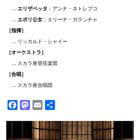
…
エリザベッタ
：アンナ・ネトレプコ
…
エボリ公女
：エリーナ・ガランチャ
［指揮］
… リッカルド・シャイー
［オーケストラ］
… スカラ座管弦楽団
［合唱］
… スカラ座合唱団
Facebook
Mastodon
Email
共
有