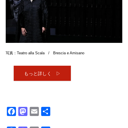
写真：Teatro alla Scala / Brescia e Amisano
もっと詳しく ▷
Facebook
Mastodon
Email
共
有