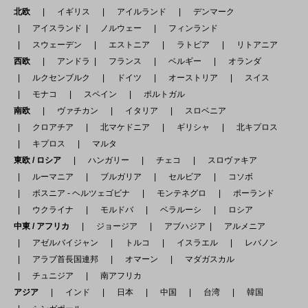
北欧
イギリス
アイルランド
デンマーク
アイスランド
ノルウェー
フィンランド
スウェーデン
エストニア
ラトビア
リトアニア
西欧
アンドラ
フランス
ベルギー
オランダ
ルクセンブルク
ドイツ
オーストリア
スイス
モナコ
スペイン
ポルトガル
南欧
ヴァチカン
イタリア
スロベニア
クロアチア
北マケドニア
ギリシャ
北キプロス
キプロス
マルタ
東欧 / ロシア
ハンガリー
チェコ
スロヴァキア
ルーマニア
ブルガリア
セルビア
コソボ
ボスニア - ヘルツェゴビナ
モンテネグロ
ポーランド
ウクライナ
モルドバ
ベラルーシ
ロシア
中東 / アフリカ
ジョージア
アブハジア
アルメニア
アゼルバイジャン
トルコ
イスラエル
レバノン
アラブ首長国連邦
オマーン
マダガスカル
チュニジア
南アフリカ
アジア
インド
日本
中国
台湾
韓国