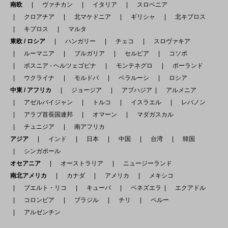
南欧
ヴァチカン
イタリア
スロベニア
クロアチア
北マケドニア
ギリシャ
北キプロス
キプロス
マルタ
東欧 / ロシア
ハンガリー
チェコ
スロヴァキア
ルーマニア
ブルガリア
セルビア
コソボ
ボスニア - ヘルツェゴビナ
モンテネグロ
ポーランド
ウクライナ
モルドバ
ベラルーシ
ロシア
中東 / アフリカ
ジョージア
アブハジア
アルメニア
アゼルバイジャン
トルコ
イスラエル
レバノン
アラブ首長国連邦
オマーン
マダガスカル
チュニジア
南アフリカ
アジア
インド
日本
中国
台湾
韓国
シンガポール
オセアニア
オーストラリア
ニュージーランド
南北アメリカ
カナダ
アメリカ
メキシコ
プエルト・リコ
キューバ
ベネズエラ
エクアドル
コロンビア
ブラジル
チリ
ペルー
アルゼンチン