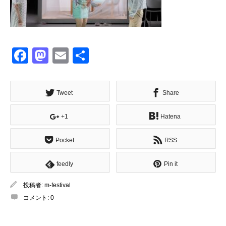
Facebook
Mastodon
Email
共
有
Tweet
Share
+1
Hatena
Pocket
RSS
feedly
Pin it
投稿者:
m-festival
コメント:
0