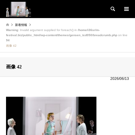
検索
新着情報
Warning
: Invalid argument supplied for foreach() in
/home/i36sr/m-
festival.biz/public_html/wp-content/themes/gensen_tcd050/breadcrumb.php
on line
94
画像 42
画像 42
2026/06/13