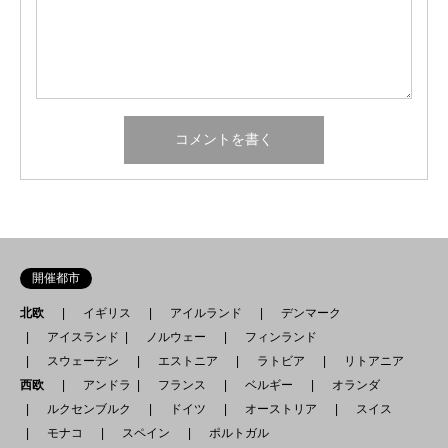
開催都市
北欧
イギリス
アイルランド
デンマーク
アイスランド
ノルウェー
フィンランド
スウェーデン
エストニア
ラトビア
リトアニア
西欧
アンドラ
フランス
ベルギー
オランダ
ルクセンブルク
ドイツ
オーストリア
スイス
モナコ
スペイン
ポルトガル