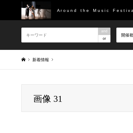
A r o u n d t h e M u s i c F e s t i v a
and
開催
or
新着情報
Warning
: Invalid argument supplied for foreach() in
/home/
画像 31
画像 31