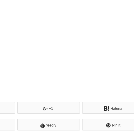
+1
Hatena
feedly
Pin it