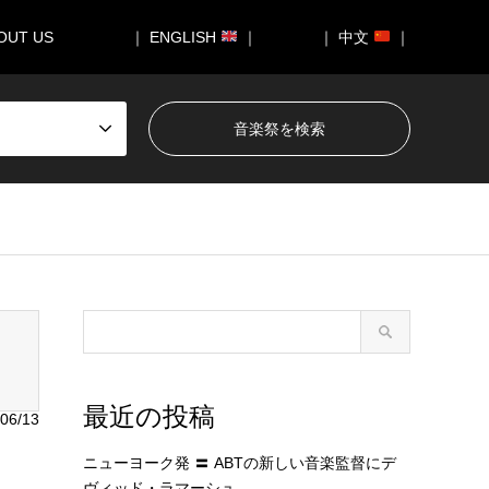
OUT US
｜ ENGLISH
｜
｜ 中文
｜
050/breadcrumb.php
on line
94
最近の投稿
06/13
ニューヨーク発 〓 ABTの新しい音楽監督にデ
ヴィッド・ラマーシュ