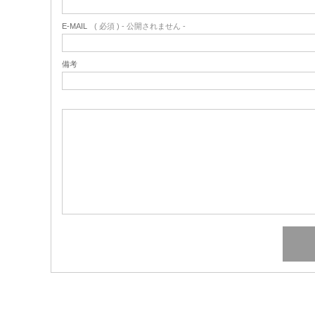
E-MAIL
( 必須 ) - 公開されません -
備考