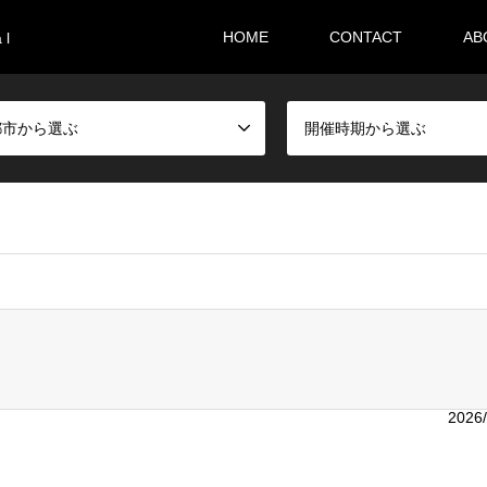
HOME
CONTACT
AB
 l
都市から選ぶ
開催時期から選ぶ
i36sr/m-festival.biz/public_html/wp-content/themes/gensen_tcd
2026/