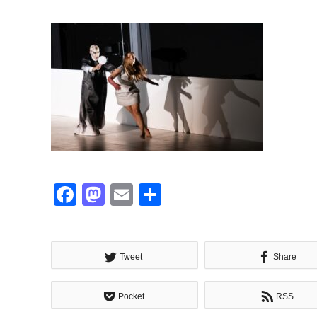
Facebook
Mastodon
Email
共
有
Tweet
Share
Pocket
RSS