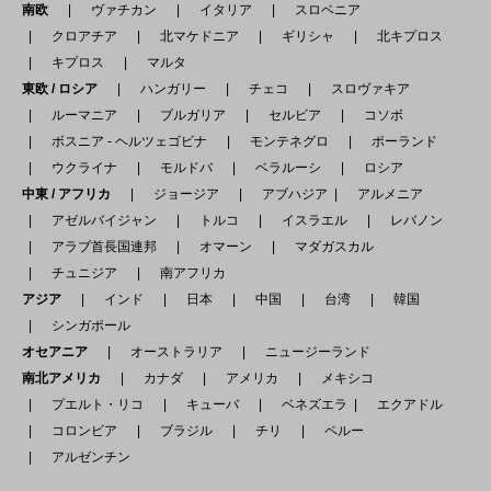
南欧
ヴァチカン
イタリア
スロベニア
クロアチア
北マケドニア
ギリシャ
北キプロス
キプロス
マルタ
東欧 / ロシア
ハンガリー
チェコ
スロヴァキア
ルーマニア
ブルガリア
セルビア
コソボ
ボスニア - ヘルツェゴビナ
モンテネグロ
ポーランド
ウクライナ
モルドバ
ベラルーシ
ロシア
中東 / アフリカ
ジョージア
アブハジア
アルメニア
アゼルバイジャン
トルコ
イスラエル
レバノン
アラブ首長国連邦
オマーン
マダガスカル
チュニジア
南アフリカ
アジア
インド
日本
中国
台湾
韓国
シンガポール
オセアニア
オーストラリア
ニュージーランド
南北アメリカ
カナダ
アメリカ
メキシコ
プエルト・リコ
キューバ
ベネズエラ
エクアドル
コロンビア
ブラジル
チリ
ペルー
アルゼンチン