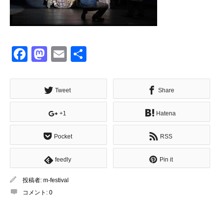
Facebook
Mastodon
Email
共
有
Tweet
Share
+1
Hatena
Pocket
RSS
feedly
Pin it
投稿者:
m-festival
コメント:
0