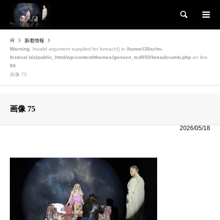
検索
新着情報
Warning
: Invalid argument supplied for foreach() in
/home/i36sr/m-
festival.biz/public_html/wp-content/themes/gensen_tcd050/breadcrumb.php
on line
94
画像 75
画像 75
2026/05/18