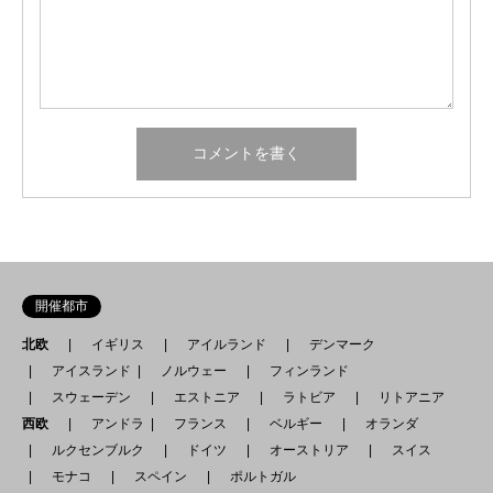
開催都市
北欧
イギリス
アイルランド
デンマーク
アイスランド
ノルウェー
フィンランド
スウェーデン
エストニア
ラトビア
リトアニア
西欧
アンドラ
フランス
ベルギー
オランダ
ルクセンブルク
ドイツ
オーストリア
スイス
モナコ
スペイン
ポルトガル