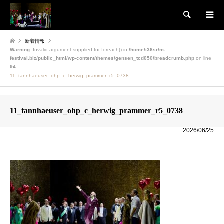
検索
新着情報
Warning
: Invalid argument supplied for foreach() in
/home/i36sr/m-
festival.biz/public_html/wp-content/themes/gensen_tcd050/breadcrumb.php
on line
94
11_tannhaeuser_ohp_c_herwig_prammer_r5_0738
11_tannhaeuser_ohp_c_herwig_prammer_r5_0738
2026/06/25