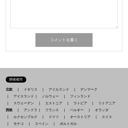
開催都市
北欧
イギリス
アイルランド
デンマーク
アイスランド
ノルウェー
フィンランド
スウェーデン
エストニア
ラトビア
リトアニア
西欧
アンドラ
フランス
ベルギー
オランダ
ルクセンブルク
ドイツ
オーストリア
スイス
モナコ
スペイン
ポルトガル