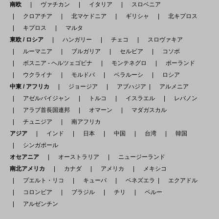
南欧
ヴァチカン
イタリア
スロベニア
クロアチア
北マケドニア
ギリシャ
北キプロス
キプロス
マルタ
東欧 / ロシア
ハンガリー
チェコ
スロヴァキア
ルーマニア
ブルガリア
セルビア
コソボ
ボスニア - ヘルツェゴビナ
モンテネグロ
ポーランド
ウクライナ
モルドバ
ベラルーシ
ロシア
中東 / アフリカ
ジョージア
アブハジア
アルメニア
アゼルバイジャン
トルコ
イスラエル
レバノン
アラブ首長国連邦
オマーン
マダガスカル
チュニジア
南アフリカ
アジア
インド
日本
中国
台湾
韓国
シンガポール
オセアニア
オーストラリア
ニュージーランド
南北アメリカ
カナダ
アメリカ
メキシコ
プエルト・リコ
キューバ
ベネズエラ
エクアドル
コロンビア
ブラジル
チリ
ペルー
アルゼンチン