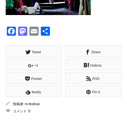
Facebook
Mastodon
Email
共
有
Tweet
Share
+1
Hatena
Pocket
RSS
feedly
Pin it
投稿者:
m-festival
コメント:
0