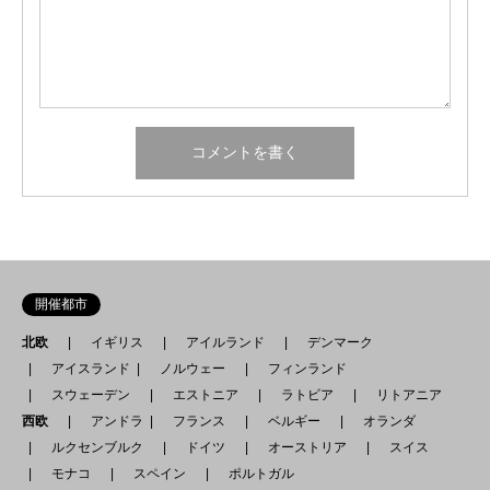
開催都市
北欧
イギリス
アイルランド
デンマーク
アイスランド
ノルウェー
フィンランド
スウェーデン
エストニア
ラトビア
リトアニア
西欧
アンドラ
フランス
ベルギー
オランダ
ルクセンブルク
ドイツ
オーストリア
スイス
モナコ
スペイン
ポルトガル