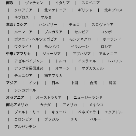
南欧
ヴァチカン
イタリア
スロベニア
クロアチア
北マケドニア
ギリシャ
北キプロス
キプロス
マルタ
東欧 / ロシア
ハンガリー
チェコ
スロヴァキア
ルーマニア
ブルガリア
セルビア
コソボ
ボスニア - ヘルツェゴビナ
モンテネグロ
ポーランド
ウクライナ
モルドバ
ベラルーシ
ロシア
中東 / アフリカ
ジョージア
アブハジア
アルメニア
アゼルバイジャン
トルコ
イスラエル
レバノン
アラブ首長国連邦
オマーン
マダガスカル
チュニジア
南アフリカ
アジア
インド
日本
中国
台湾
韓国
シンガポール
オセアニア
オーストラリア
ニュージーランド
南北アメリカ
カナダ
アメリカ
メキシコ
プエルト・リコ
キューバ
ベネズエラ
エクアドル
コロンビア
ブラジル
チリ
ペルー
アルゼンチン