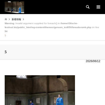
検索
新着情報
Warning
: Invalid argument supplied for foreach() in
/home/i36sr/m-
festival.biz/public_html/wp-content/themes/gensen_tcd050/breadcrumb.php
on line
94
5
5
2026/06/12