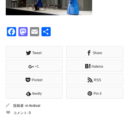
Facebook
Mastodon
Email
共
有
Tweet
Share
+1
Hatena
Pocket
RSS
feedly
Pin it
投稿者:
m-festival
コメント:
0