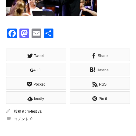
Facebook
Mastodon
Email
共
有
Tweet
Share
+1
Hatena
Pocket
RSS
feedly
Pin it
投稿者:
m-festival
コメント:
0