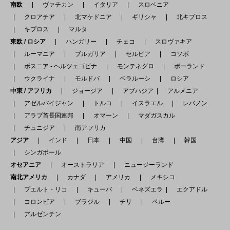
南欧
ヴァチカン
イタリア
スロベニア
クロアチア
北マケドニア
ギリシャ
北キプロス
キプロス
マルタ
東欧 / ロシア
ハンガリー
チェコ
スロヴァキア
ルーマニア
ブルガリア
セルビア
コソボ
ボスニア - ヘルツェゴビナ
モンテネグロ
ポーランド
ウクライナ
モルドバ
ベラルーシ
ロシア
中東 / アフリカ
ジョージア
アブハジア
アルメニア
アゼルバイジャン
トルコ
イスラエル
レバノン
アラブ首長国連邦
オマーン
マダガスカル
チュニジア
南アフリカ
アジア
インド
日本
中国
台湾
韓国
シンガポール
オセアニア
オーストラリア
ニュージーランド
南北アメリカ
カナダ
アメリカ
メキシコ
プエルト・リコ
キューバ
ベネズエラ
エクアドル
コロンビア
ブラジル
チリ
ペルー
アルゼンチン