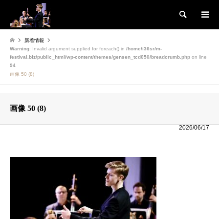
検索
新着情報
Warning
: Invalid argument supplied for foreach() in
/home/i36sr/m-
festival.biz/public_html/wp-content/themes/gensen_tcd050/breadcrumb.php
on line
94
画像 50 (8)
画像 50 (8)
2026/06/17