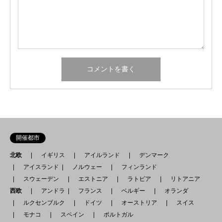
開催都市
北欧
イギリス
アイルランド
デンマーク
アイスランド
ノルウェー
フィンランド
スウェーデン
エストニア
ラトビア
リトアニア
西欧
アンドラ
フランス
ベルギー
オランダ
ルクセンブルク
ドイツ
オーストリア
スイス
モナコ
スペイン
ポルトガル