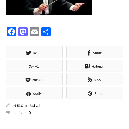
Facebook
Mastodon
Email
共
有
Tweet
Share
+1
Hatena
Pocket
RSS
feedly
Pin it
投稿者:
m-festival
コメント:
0