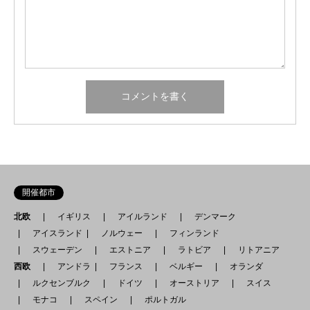
開催都市
北欧
イギリス
アイルランド
デンマーク
アイスランド
ノルウェー
フィンランド
スウェーデン
エストニア
ラトビア
リトアニア
西欧
アンドラ
フランス
ベルギー
オランダ
ルクセンブルク
ドイツ
オーストリア
スイス
モナコ
スペイン
ポルトガル