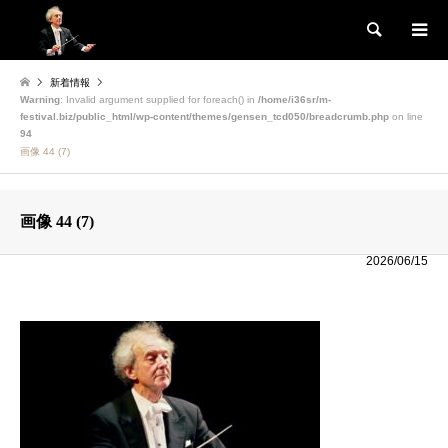
検索
新着情報
Warning
: Invalid argument supplied for foreach() in
/home/i36sr/m-
festival.biz/public_html/wp-content/themes/gensen_tcd050/breadcrumb.php
on line
94
画像 44 (7)
画像 44 (7)
2026/06/15