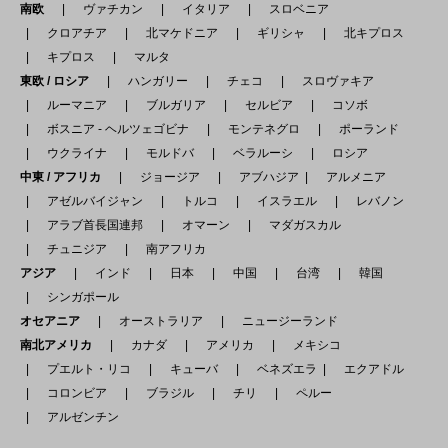
南欧
ヴァチカン
イタリア
スロベニア
クロアチア
北マケドニア
ギリシャ
北キプロス
キプロス
マルタ
東欧 / ロシア
ハンガリー
チェコ
スロヴァキア
ルーマニア
ブルガリア
セルビア
コソボ
ボスニア - ヘルツェゴビナ
モンテネグロ
ポーランド
ウクライナ
モルドバ
ベラルーシ
ロシア
中東 / アフリカ
ジョージア
アブハジア
アルメニア
アゼルバイジャン
トルコ
イスラエル
レバノン
アラブ首長国連邦
オマーン
マダガスカル
チュニジア
南アフリカ
アジア
インド
日本
中国
台湾
韓国
シンガポール
オセアニア
オーストラリア
ニュージーランド
南北アメリカ
カナダ
アメリカ
メキシコ
プエルト・リコ
キューバ
ベネズエラ
エクアドル
コロンビア
ブラジル
チリ
ペルー
アルゼンチン