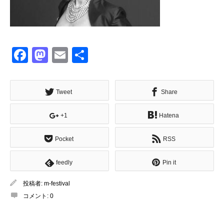
Facebook
Mastodon
Email
共
有
Tweet
Share
+1
Hatena
Pocket
RSS
feedly
Pin it
投稿者:
m-festival
コメント:
0