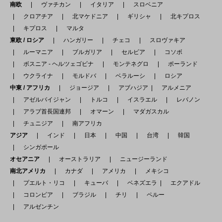
南欧
ヴァチカン
イタリア
スロベニア
クロアチア
北マケドニア
ギリシャ
北キプロス
キプロス
マルタ
東欧 / ロシア
ハンガリー
チェコ
スロヴァキア
ルーマニア
ブルガリア
セルビア
コソボ
ボスニア - ヘルツェゴビナ
モンテネグロ
ポーランド
ウクライナ
モルドバ
ベラルーシ
ロシア
中東 / アフリカ
ジョージア
アブハジア
アルメニア
アゼルバイジャン
トルコ
イスラエル
レバノン
アラブ首長国連邦
オマーン
マダガスカル
チュニジア
南アフリカ
アジア
インド
日本
中国
台湾
韓国
シンガポール
オセアニア
オーストラリア
ニュージーランド
南北アメリカ
カナダ
アメリカ
メキシコ
プエルト・リコ
キューバ
ベネズエラ
エクアドル
コロンビア
ブラジル
チリ
ペルー
アルゼンチン