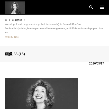
検索
新着情報
Warning
: Invalid argument supplied for foreach() in
/home/i36sr/m-
festival.biz/public_html/wp-content/themes/gensen_tcd050/breadcrumb.php
on line
94
画像 33 (15)
画像 33 (15)
2026/05/17