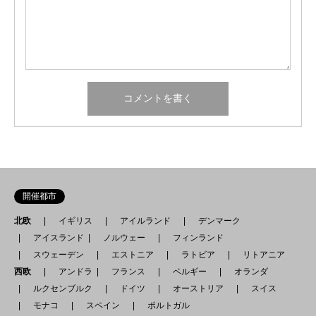
開催都市
北欧
イギリス
アイルランド
デンマーク
アイスランド
ノルウェー
フィンランド
スウェーデン
エストニア
ラトビア
リトアニア
西欧
アンドラ
フランス
ベルギー
オランダ
ルクセンブルク
ドイツ
オーストリア
スイス
モナコ
スペイン
ポルトガル