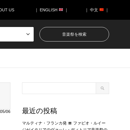
OUT US
｜ ENGLISH
｜
｜ 中文
｜
050/breadcrumb.php
on line
94
最近の投稿
05/06
マルティナ・フランカ発 〓 ファビオ・ルイー
ジがイタリアのヴァッレ・ディトリア音楽祭の