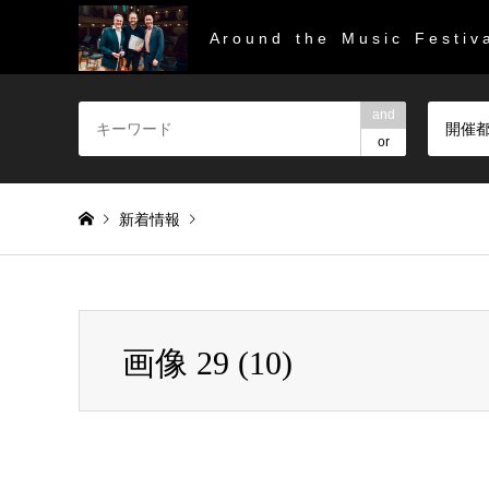
A r o u n d t h e M u s i c F e s t i v a
and
開催
or
新着情報
Warning
: Invalid argument supplied for foreach() in
/home/
画像 29 (10)
画像 29 (10)