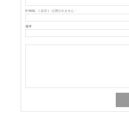
E-MAIL
( 必須 ) - 公開されません -
備考