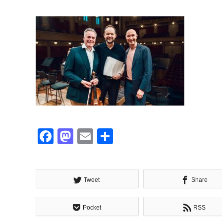
Facebook
Mastodon
Email
共
有
Tweet
Share
Pocket
RSS