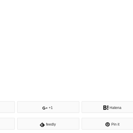
+1
Hatena
feedly
Pin it