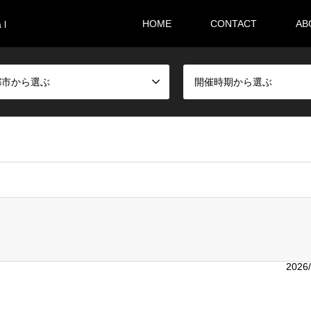
HOME
CONTACT
AB
 l
都市から選ぶ
開催時期から選ぶ
i36sr/m-festival.biz/public_html/wp-content/themes/gensen_tcd
2026/