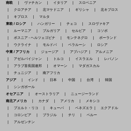
南欧
ヴァチカン
イタリア
スロベニア
クロアチア
北マケドニア
ギリシャ
北キプロス
キプロス
マルタ
東欧 / ロシア
ハンガリー
チェコ
スロヴァキア
ルーマニア
ブルガリア
セルビア
コソボ
ボスニア - ヘルツェゴビナ
モンテネグロ
ポーランド
ウクライナ
モルドバ
ベラルーシ
ロシア
中東 / アフリカ
ジョージア
アブハジア
アルメニア
アゼルバイジャン
トルコ
イスラエル
レバノン
アラブ首長国連邦
オマーン
マダガスカル
チュニジア
南アフリカ
アジア
インド
日本
中国
台湾
韓国
シンガポール
オセアニア
オーストラリア
ニュージーランド
南北アメリカ
カナダ
アメリカ
メキシコ
プエルト・リコ
キューバ
ベネズエラ
エクアドル
コロンビア
ブラジル
チリ
ペルー
アルゼンチン