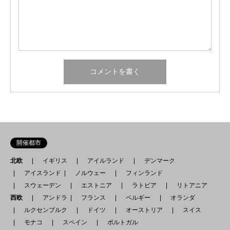
開催都市
北欧
イギリス
アイルランド
デンマーク
アイスランド
ノルウェー
フィンランド
スウェーデン
エストニア
ラトビア
リトアニア
西欧
アンドラ
フランス
ベルギー
オランダ
ルクセンブルク
ドイツ
オーストリア
スイス
モナコ
スペイン
ポルトガル