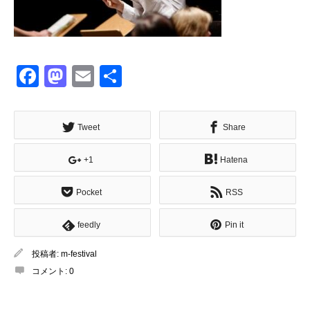
Facebook
Mastodon
Email
共
有
Tweet
Share
+1
Hatena
Pocket
RSS
feedly
Pin it
投稿者:
m-festival
コメント:
0