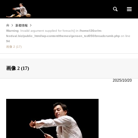
検索
新着情報
Warning
: Invalid argument supplied for foreach() in
/home/i36sr/m-
festival.biz/public_html/wp-content/themes/gensen_tcd050/breadcrumb.php
on line
94
画像 2 (17)
画像 2 (17)
2025/10/20