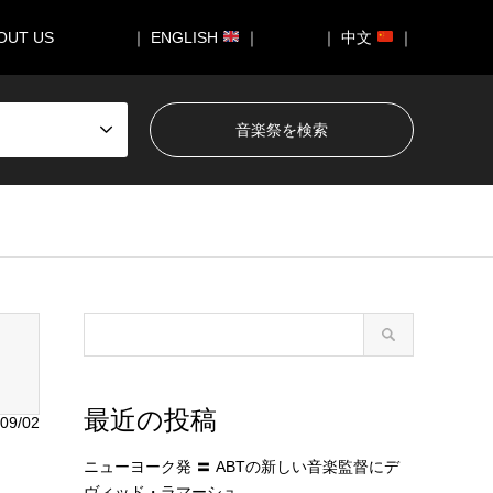
OUT US
｜ ENGLISH
｜
｜ 中文
｜
050/breadcrumb.php
on line
94
最近の投稿
09/02
ニューヨーク発 〓 ABTの新しい音楽監督にデ
ヴィッド・ラマーシュ