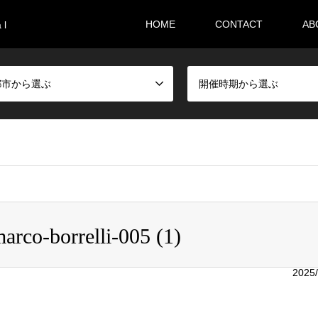
HOME
CONTACT
AB
 l
都市から選ぶ
開催時期から選ぶ
i36sr/m-festival.biz/public_html/wp-content/themes/gensen_tcd
arco-borrelli-005 (1)
2025/