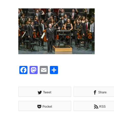
Facebook
Mastodon
Email
共
有
Tweet
Share
Pocket
RSS