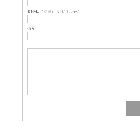
E-MAIL
( 必須 ) - 公開されません -
備考