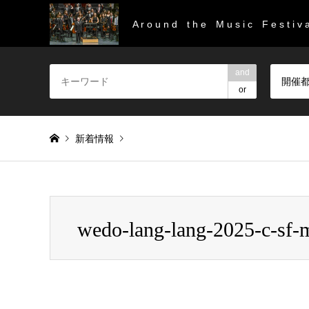
A r o u n d t h e M u s i c F e s t i v a
and
開催
or
新着情報
Warning
: Invalid argument supplied for foreach() in
/home/
wedo-lang-lang-2025-c-sf-m
wedo-lang-lang-2025-c-sf-marco-borrelli-005 (1)