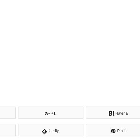
+1
Hatena
feedly
Pin it