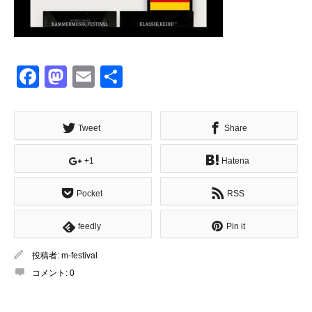
Facebook
Mastodon
Email
共
有
Tweet
Share
+1
Hatena
Pocket
RSS
feedly
Pin it
投稿者:
m-festival
コメント:
0