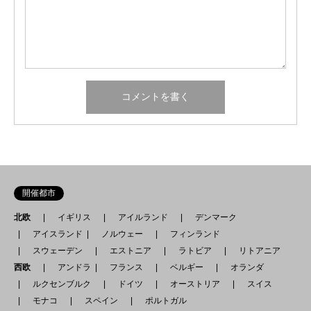
開催都市
北欧
イギリス
アイルランド
デンマーク
アイスランド
ノルウェー
フィンランド
スウェーデン
エストニア
ラトビア
リトアニア
西欧
アンドラ
フランス
ベルギー
オランダ
ルクセンブルク
ドイツ
オーストリア
スイス
モナコ
スペイン
ポルトガル