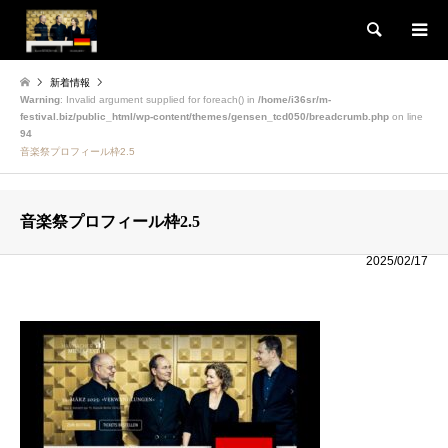
検索
新着情報
Warning
: Invalid argument supplied for foreach() in
/home/i36sr/m-
festival.biz/public_html/wp-content/themes/gensen_tcd050/breadcrumb.php
on line
94
音楽祭プロフィール枠2.5
音楽祭プロフィール枠2.5
2025/02/17