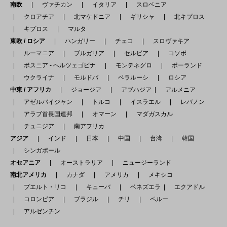
南欧
ヴァチカン
イタリア
スロベニア
クロアチア
北マケドニア
ギリシャ
北キプロス
キプロス
マルタ
東欧 / ロシア
ハンガリー
チェコ
スロヴァキア
ルーマニア
ブルガリア
セルビア
コソボ
ボスニア - ヘルツェゴビナ
モンテネグロ
ポーランド
ウクライナ
モルドバ
ベラルーシ
ロシア
中東 / アフリカ
ジョージア
アブハジア
アルメニア
アゼルバイジャン
トルコ
イスラエル
レバノン
アラブ首長国連邦
オマーン
マダガスカル
チュニジア
南アフリカ
アジア
インド
日本
中国
台湾
韓国
シンガポール
オセアニア
オーストラリア
ニュージーランド
南北アメリカ
カナダ
アメリカ
メキシコ
プエルト・リコ
キューバ
ベネズエラ
エクアドル
コロンビア
ブラジル
チリ
ペルー
アルゼンチン