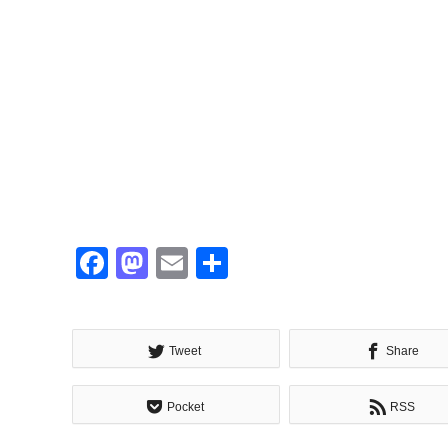
Facebook
Mastodon
Email
共
有
Tweet
Share
Pocket
RSS