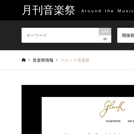
月刊音楽祭
A r o u n d t h e M u s i c 
and
開催
or
音楽祭情報
グルック音楽祭
Gluck Festspiele