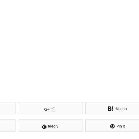
+1
Hatena
feedly
Pin it