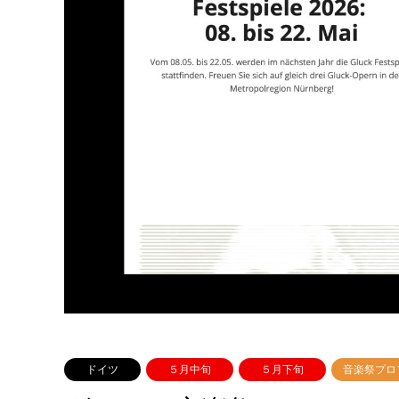
ドイツ
５月中旬
５月下旬
音楽祭プロ