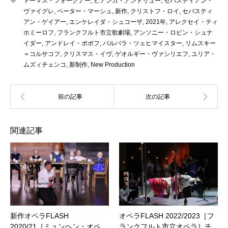
トーマス・フォークナー
,
ビアンカ・アンドリュー
,
セバスティアン・
ヴァイグレ
,
ペーター・マーシュ
,
新作
,
クリストフ・ロイ
,
セバスティ
アン・ゲイアー
,
エンケレイダ・シュコーザ
,
2021年
,
アレクセイ・ティ
ホミーロフ
,
フランクフルト市立歌劇場
,
アンソニー・ロビン・シュナ
イダー
,
アンドレイ・ポポフ
,
バルバラ・ツェヒマイスター
,
リムスキー
＝コルサコフ
,
クリスマス・イヴ
,
ゲオルギー・ヴァシリエフ
,
ユリア・
ムズィチェンコ
,
新制作
,
New Production
関連記事
新作オペラFLASH
オペラFLASH 2022/2023［フ
2020/21［ミュンヘン・オペ
ランクフルト市立オペラ］チ