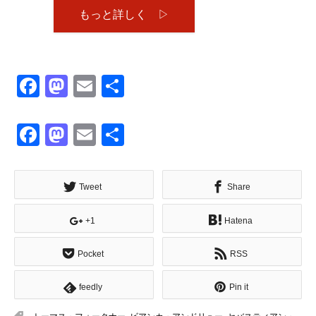
もっと詳しく ▷
Facebook
Mastodon
Email
共
有
Facebook
Mastodon
Email
共
有
Tweet
Share
+1
Hatena
Pocket
RSS
feedly
Pin it