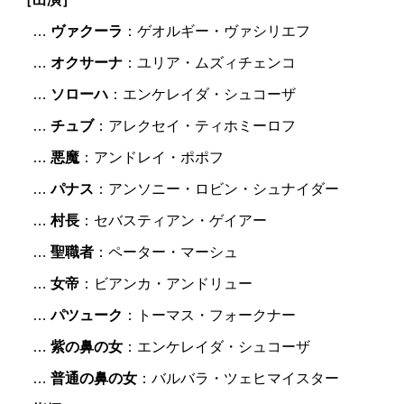
…
ヴァクーラ
：ゲオルギー・ヴァシリエフ
…
オクサーナ
：ユリア・ムズィチェンコ
…
ソローハ
：エンケレイダ・シュコーザ
…
チュブ
：アレクセイ・ティホミーロフ
…
悪魔
：アンドレイ・ポポフ
…
パナス
：アンソニー・ロビン・シュナイダー
…
村長
：セバスティアン・ゲイアー
…
聖職者
：ペーター・マーシュ
…
女帝
：ビアンカ・アンドリュー
…
パツューク
：トーマス・フォークナー
…
紫の鼻の女
：エンケレイダ・シュコーザ
…
普通の鼻の女
：バルバラ・ツェヒマイスター