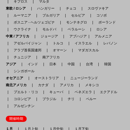
キプロス
マルタ
東欧 / ロシア
ハンガリー
チェコ
スロヴァキア
ルーマニア
ブルガリア
セルビア
コソボ
ボスニア - ヘルツェゴビナ
モンテネグロ
ポーランド
ウクライナ
モルドバ
ベラルーシ
ロシア
中東 / アフリカ
ジョージア
アブハジア
アルメニア
アゼルバイジャン
トルコ
イスラエル
レバノン
アラブ首長国連邦
オマーン
マダガスカル
チュニジア
南アフリカ
アジア
インド
日本
中国
台湾
韓国
シンガポール
オセアニア
オーストラリア
ニュージーランド
南北アメリカ
カナダ
アメリカ
メキシコ
プエルト・リコ
キューバ
ベネズエラ
エクアドル
コロンビア
ブラジル
チリ
ペルー
アルゼンチン
開催時期
１月
１月上旬
１月中旬
１月下旬