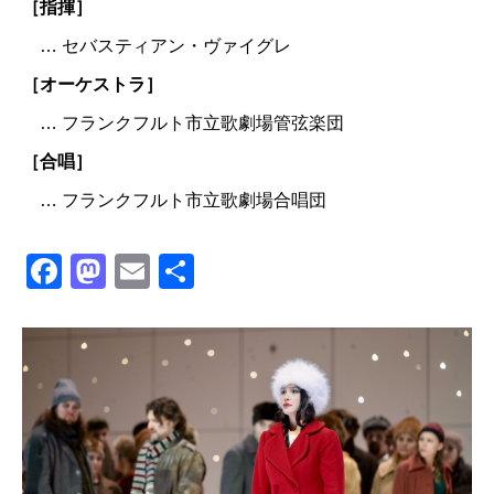
［指揮］
… セバスティアン・ヴァイグレ
［オーケストラ］
… フランクフルト市立歌劇場管弦楽団
［合唱］
… フランクフルト市立歌劇場合唱団
Facebook
Mastodon
Email
共
有