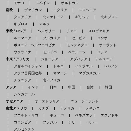
モナコ
スペイン
ポルトガル
南欧
ヴァチカン
イタリア
スロベニア
クロアチア
北マケドニア
ギリシャ
北キプロス
キプロス
マルタ
東欧 / ロシア
ハンガリー
チェコ
スロヴァキア
ルーマニア
ブルガリア
セルビア
コソボ
ボスニア - ヘルツェゴビナ
モンテネグロ
ポーランド
ウクライナ
モルドバ
ベラルーシ
ロシア
中東 / アフリカ
ジョージア
アブハジア
アルメニア
アゼルバイジャン
トルコ
イスラエル
レバノン
アラブ首長国連邦
オマーン
マダガスカル
チュニジア
南アフリカ
アジア
インド
日本
中国
台湾
韓国
シンガポール
オセアニア
オーストラリア
ニュージーランド
南北アメリカ
カナダ
アメリカ
メキシコ
プエルト・リコ
キューバ
ベネズエラ
エクアドル
コロンビア
ブラジル
チリ
ペルー
アルゼンチン