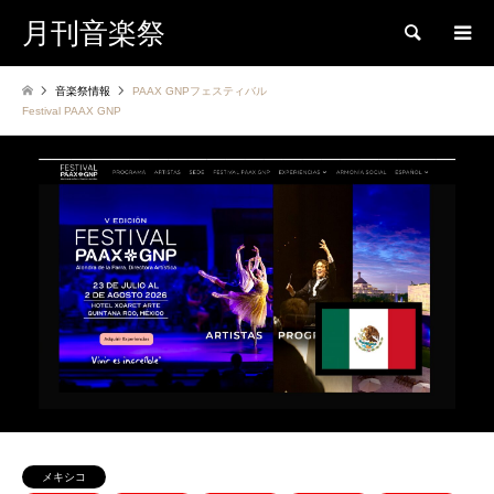
月刊音楽祭
検索
音楽祭情報
PAAX GNPフェスティバル
Festival PAAX GNP
メキシコ