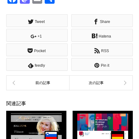
有
Tweet
Share
+1
Hatena
Pocket
RSS
feedly
Pin it
関連記事