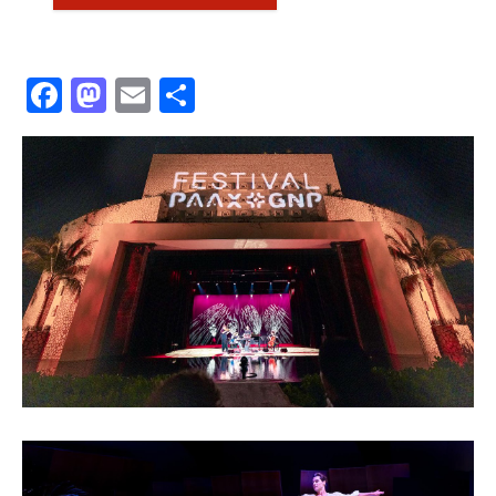
Facebook
Mastodon
Email
共
有