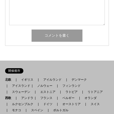
開催都市
北欧
イギリス
アイルランド
デンマーク
アイスランド
ノルウェー
フィンランド
スウェーデン
エストニア
ラトビア
リトアニア
西欧
アンドラ
フランス
ベルギー
オランダ
ルクセンブルク
ドイツ
オーストリア
スイス
モナコ
スペイン
ポルトガル