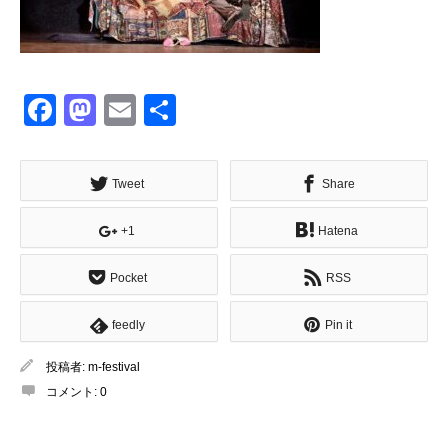
Facebook
Mastodon
Email
共
有
Tweet
Share
+1
Hatena
Pocket
RSS
feedly
Pin it
投稿者:
m-festival
コメント:
0