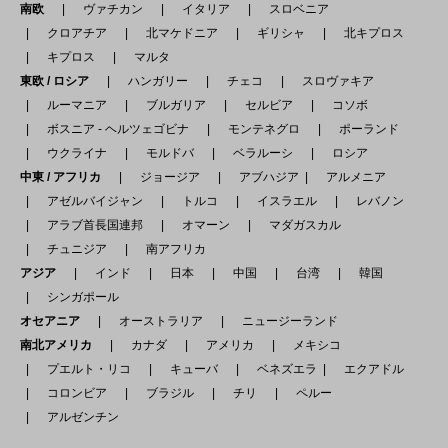
南欧
ヴァチカン
イタリア
スロベニア
クロアチア
北マケドニア
ギリシャ
北キプロス
キプロス
マルタ
東欧 / ロシア
ハンガリー
チェコ
スロヴァキア
ルーマニア
ブルガリア
セルビア
コソボ
ボスニア - ヘルツェゴビナ
モンテネグロ
ポーランド
ウクライナ
モルドバ
ベラルーシ
ロシア
中東 / アフリカ
ジョージア
アブハジア
アルメニア
アゼルバイジャン
トルコ
イスラエル
レバノン
アラブ首長国連邦
オマーン
マダガスカル
チュニジア
南アフリカ
アジア
インド
日本
中国
台湾
韓国
シンガポール
オセアニア
オーストラリア
ニュージーランド
南北アメリカ
カナダ
アメリカ
メキシコ
プエルト・リコ
キューバ
ベネズエラ
エクアドル
コロンビア
ブラジル
チリ
ペルー
アルゼンチン