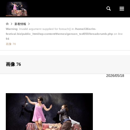
検索
新着情報
Warning
: Invalid argument supplied for foreach() in
/home/i36sr/m-
festival.biz/public_html/wp-content/themes/gensen_tcd050/breadcrumb.php
on line
94
画像 76
画像 76
2026/05/18