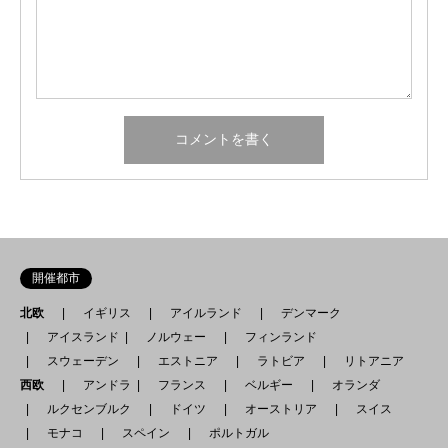
開催都市
北欧
イギリス
アイルランド
デンマーク
アイスランド
ノルウェー
フィンランド
スウェーデン
エストニア
ラトビア
リトアニア
西欧
アンドラ
フランス
ベルギー
オランダ
ルクセンブルク
ドイツ
オーストリア
スイス
モナコ
スペイン
ポルトガル