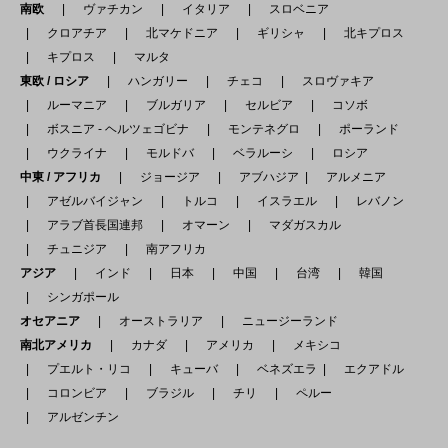
南欧
ヴァチカン
イタリア
スロベニア
クロアチア
北マケドニア
ギリシャ
北キプロス
キプロス
マルタ
東欧 / ロシア
ハンガリー
チェコ
スロヴァキア
ルーマニア
ブルガリア
セルビア
コソボ
ボスニア - ヘルツェゴビナ
モンテネグロ
ポーランド
ウクライナ
モルドバ
ベラルーシ
ロシア
中東 / アフリカ
ジョージア
アブハジア
アルメニア
アゼルバイジャン
トルコ
イスラエル
レバノン
アラブ首長国連邦
オマーン
マダガスカル
チュニジア
南アフリカ
アジア
インド
日本
中国
台湾
韓国
シンガポール
オセアニア
オーストラリア
ニュージーランド
南北アメリカ
カナダ
アメリカ
メキシコ
プエルト・リコ
キューバ
ベネズエラ
エクアドル
コロンビア
ブラジル
チリ
ペルー
アルゼンチン