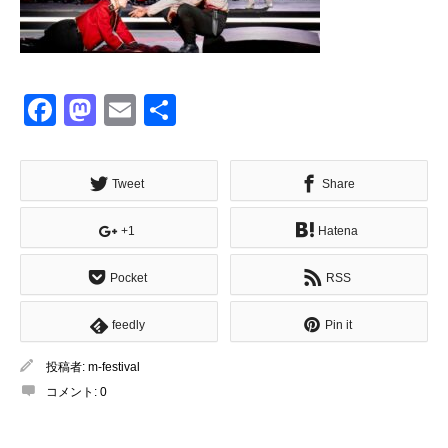
Facebook
Mastodon
Email
共
有
Tweet
Share
+1
Hatena
Pocket
RSS
feedly
Pin it
投稿者:
m-festival
コメント:
0