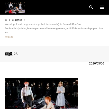
検索
新着情報
Warning
: Invalid argument supplied for foreach() in
/home/i36sr/m-
festival.biz/public_html/wp-content/themes/gensen_tcd050/breadcrumb.php
on line
94
画像 26
画像 26
2026/05/06