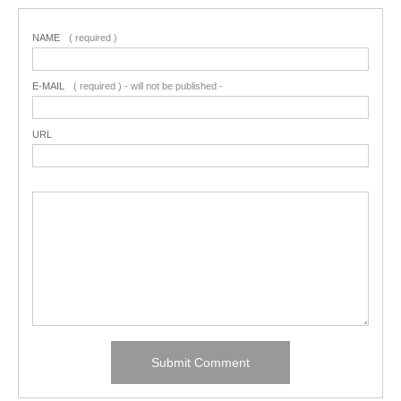
NAME
( required )
E-MAIL
( required ) - will not be published -
URL