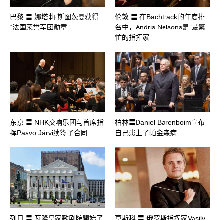
巴黎 〓 娜塔莉·斯图茨曼获得
伦敦 〓 在Bachtrack的年度排
“法国荣誉军团勋章”
名中，Andris Nelsons是”最繁
忙的指挥家”
东京 〓 NHK交响乐团与首席指
柏林〓Daniel Barenboim宣布
挥Paavo Järvi续签了合同
自己患上了帕金森病
列日 〓 瓦隆皇家歌剧院開始了
莫斯科 〓 俄罗斯指挥家Vasily