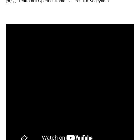
照片：Teatro dell’Opera di Roma / Yasuko Kageyama