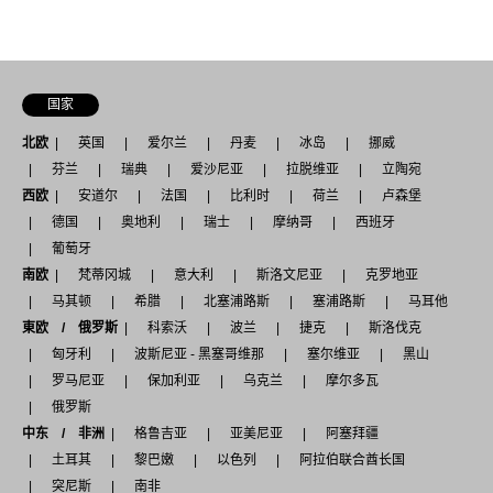
国家
北欧
英国
爱尔兰
丹麦
冰岛
挪威
芬兰
瑞典
爱沙尼亚
拉脱维亚
立陶宛
西欧
安道尔
法国
比利时
荷兰
卢森堡
德国
奥地利
瑞士
摩纳哥
西班牙
葡萄牙
南欧
梵蒂冈城
意大利
斯洛文尼亚
克罗地亚
马其顿
希腊
北塞浦路斯
塞浦路斯
马耳他
東欧 / 俄罗斯
科索沃
波兰
捷克
斯洛伐克
匈牙利
波斯尼亚 - 黑塞哥维那
塞尔维亚
黑山
罗马尼亚
保加利亚
乌克兰
摩尔多瓦
俄罗斯
中东 / 非洲
格鲁吉亚
亚美尼亚
阿塞拜疆
土耳其
黎巴嫩
以色列
阿拉伯联合酋长国
突尼斯
南非