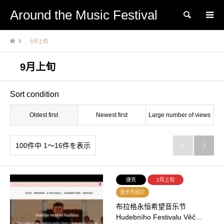
Around the Music Festival
Search
9月上旬
9月上旬
Sort condition
Oldest first
Newest first
Large number of views
100件中 1〜16件を表示


捷克
2月上旬
音乐节绍介
布拉格永恒希望音乐节
Hudebního Festivalu Věč…