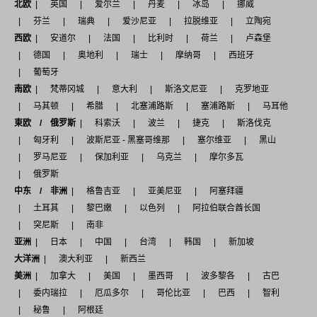
北欧
英国
爱尔兰
丹麦
冰岛
挪威
芬兰
瑞典
爱沙尼亚
拉脱维亚
立陶宛
西欧
安道尔
法国
比利时
荷兰
卢森堡
德国
奥地利
瑞士
摩纳哥
西班牙
葡萄牙
南欧
梵蒂冈城
意大利
斯洛文尼亚
克罗地亚
马其顿
希腊
北塞浦路斯
塞浦路斯
马耳他
東欧 / 俄罗斯
科索沃
波兰
捷克
斯洛伐克
匈牙利
波斯尼亚 - 黑塞哥维那
塞尔维亚
黑山
罗马尼亚
保加利亚
乌克兰
摩尔多瓦
俄罗斯
中东 / 非洲
格鲁吉亚
亚美尼亚
阿塞拜疆
土耳其
黎巴嫩
以色列
阿拉伯联合酋长国
突尼斯
南非
亚洲
日本
中国
台湾
韩国
新加坡
大洋洲
澳大利亚
新西兰
美洲
加拿大
美国
墨西哥
波多黎各
古巴
委内瑞拉
厄瓜多尔
哥伦比亚
巴西
智利
秘鲁
阿根廷