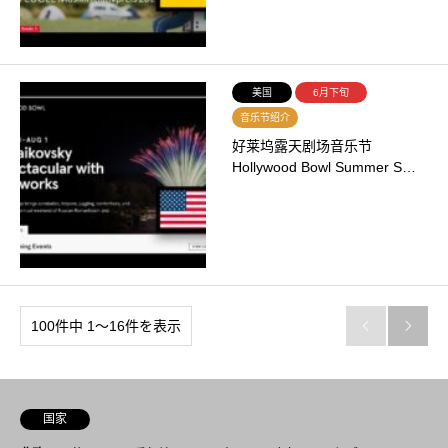
美国
6月下旬
音乐节绍介
好莱坞露天剧场音乐节
Hollywood Bowl Summer S…
100件中 1〜16件を表示


国家