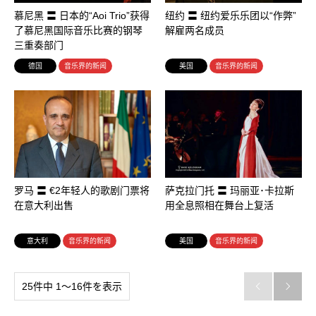
慕尼黑 〓 日本的“Aoi Trio”获得
纽约 〓 纽约爱乐乐团以“作弊”
了慕尼黑国际音乐比赛的钢琴
解雇两名成员
三重奏部门
德国
音乐界的新闻
美国
音乐界的新闻
罗马 〓 €2年轻人的歌剧门票将
萨克拉门托 〓 玛丽亚･卡拉斯
在意大利出售
用全息照相在舞台上复活
意大利
音乐界的新闻
美国
音乐界的新闻
25件中 1〜16件を表示

