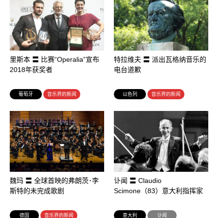
里斯本 〓 比赛“Operalia”宣布
特拉维夫 〓 派出瓦格纳音乐的
2018年获奖者
电台道歉
葡萄牙
音乐界的新闻
以色列
音乐界的新闻
魏玛 〓 全球首映的弗朗茨･李
讣闻 〓 Claudio
斯特的未完成歌剧
Scimone（83）意大利指挥家
德国
音乐界的新闻
意大利
讣闻