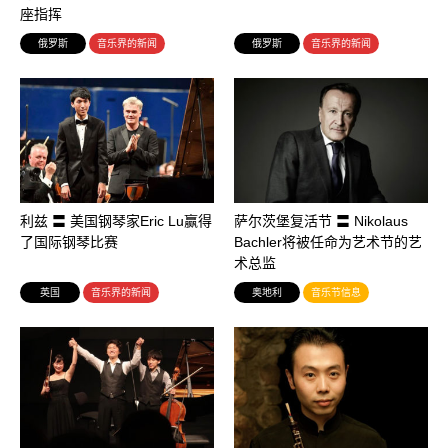
座指挥
俄罗斯
音乐界的新闻
俄罗斯
音乐界的新闻
利兹 〓 美国钢琴家Eric Lu赢得
萨尔茨堡复活节 〓 Nikolaus
了国际钢琴比赛
Bachler将被任命为艺术节的艺
术总监
英国
音乐界的新闻
奥地利
音乐节信息