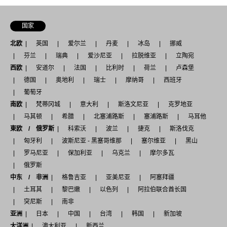
国家
北欧
英国
爱尔兰
丹麦
冰岛
挪威
芬兰
瑞典
爱沙尼亚
拉脱维亚
立陶宛
西欧
安道尔
法国
比利时
荷兰
卢森堡
德国
奥地利
瑞士
摩纳哥
西班牙
葡萄牙
南欧
梵蒂冈城
意大利
斯洛文尼亚
克罗地亚
马其顿
希腊
北塞浦路斯
塞浦路斯
马耳他
東欧 / 俄罗斯
科索沃
波兰
捷克
斯洛伐克
匈牙利
波斯尼亚 - 黑塞哥维那
塞尔维亚
黑山
罗马尼亚
保加利亚
乌克兰
摩尔多瓦
俄罗斯
中东 / 非洲
格鲁吉亚
亚美尼亚
阿塞拜疆
土耳其
黎巴嫩
以色列
阿拉伯联合酋长国
突尼斯
南非
亚洲
日本
中国
台湾
韩国
新加坡
大洋洲
澳大利亚
新西兰