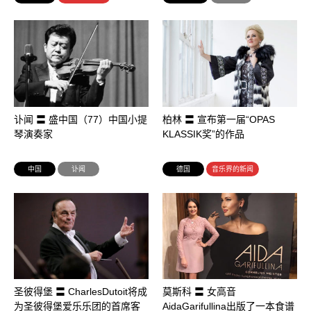
讣闻 〓 盛中国（77）中国小提
柏林 〓 宣布第一届“OPAS
琴演奏家
KLASSIK奖”的作品
中国
讣闻
德国
音乐界的新闻
圣彼得堡 〓 CharlesDutoit将成
莫斯科 〓 女高音
为圣彼得堡爱乐乐团的首席客
AidaGarifullina出版了一本食谱