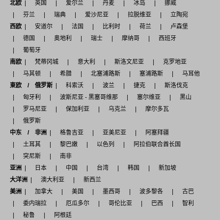
北欧
英国
爱尔兰
丹麦
冰岛
挪威
芬兰
瑞典
爱沙尼亚
拉脱维亚
立陶宛
西欧
安道尔
法国
比利时
荷兰
卢森堡
德国
奥地利
瑞士
摩纳哥
西班牙
葡萄牙
南欧
梵蒂冈城
意大利
斯洛文尼亚
克罗地亚
马其顿
希腊
北塞浦路斯
塞浦路斯
马耳他
東欧 / 俄罗斯
科索沃
波兰
捷克
斯洛伐克
匈牙利
波斯尼亚 - 黑塞哥维那
塞尔维亚
黑山
罗马尼亚
保加利亚
乌克兰
摩尔多瓦
俄罗斯
中东 / 非洲
格鲁吉亚
亚美尼亚
阿塞拜疆
土耳其
黎巴嫩
以色列
阿拉伯联合酋长国
突尼斯
南非
亚洲
日本
中国
台湾
韩国
新加坡
大洋洲
澳大利亚
新西兰
美洲
加拿大
美国
墨西哥
波多黎各
古巴
委内瑞拉
厄瓜多尔
哥伦比亚
巴西
智利
秘鲁
阿根廷