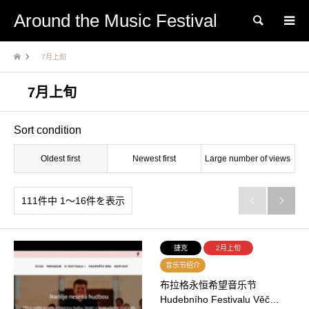
Around the Music Festival
Search
7月上旬
7月上旬
Sort condition
Oldest first
Newest first
Large number of views
111件中 1〜16件を表示


捷克
2月上旬
音乐节绍介
布拉格永恒希望音乐节
Hudebního Festivalu Věč…