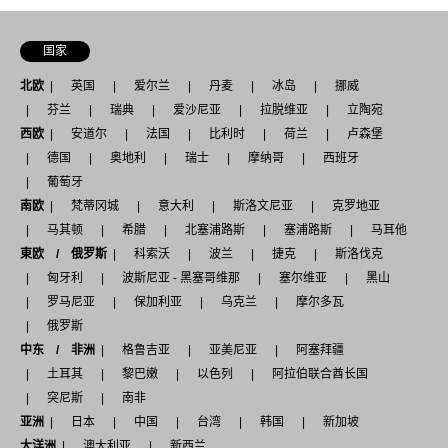
国家
北欧
英国
爱尔兰
丹麦
冰岛
挪威
芬兰
瑞典
爱沙尼亚
拉脱维亚
立陶宛
西欧
安道尔
法国
比利时
荷兰
卢森堡
德国
奥地利
瑞士
摩纳哥
西班牙
葡萄牙
南欧
梵蒂冈城
意大利
斯洛文尼亚
克罗地亚
马其顿
希腊
北塞浦路斯
塞浦路斯
马耳他
東欧 / 俄罗斯
科索沃
波兰
捷克
斯洛伐克
匈牙利
波斯尼亚 - 黑塞哥维那
塞尔维亚
黑山
罗马尼亚
保加利亚
乌克兰
摩尔多瓦
俄罗斯
中东 / 非洲
格鲁吉亚
亚美尼亚
阿塞拜疆
土耳其
黎巴嫩
以色列
阿拉伯联合酋长国
突尼斯
南非
亚洲
日本
中国
台湾
韩国
新加坡
大洋洲
澳大利亚
新西兰