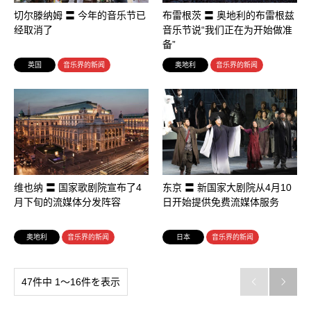
切尔滕纳姆 〓 今年的音乐节已
布雷根茨 〓 奥地利的布雷根兹
经取消了
音乐节说“我们正在为开始做准
备”
英国
音乐界的新闻
奥地利
音乐界的新闻
维也纳 〓 国家歌剧院宣布了4
东京 〓 新国家大剧院从4月10
月下旬的流媒体分发阵容
日开始提供免费流媒体服务
奥地利
音乐界的新闻
日本
音乐界的新闻
47件中 1〜16件を表示

