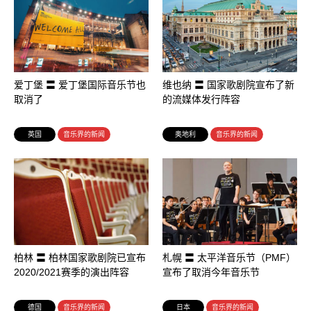
爱丁堡 〓 爱丁堡国际音乐节也
维也纳 〓 国家歌剧院宣布了新
取消了
的流媒体发行阵容
英国
音乐界的新闻
奥地利
音乐界的新闻
柏林 〓 柏林国家歌剧院已宣布
札幌 〓 太平洋音乐节（PMF）
2020/2021赛季的演出阵容
宣布了取消今年音乐节
德国
音乐界的新闻
日本
音乐界的新闻