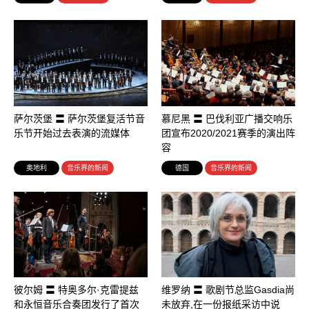
萨尔茨堡 〓 萨尔茨堡复活节音
慕尼黑 〓 巴伐利亚广播交响乐
乐节开始过去表演的流媒体
团宣布2020/2021赛季的演出阵
容
奥地利
音乐界的新闻
德国
音乐界的新闻
彼尔姆 〓 特奥多尔·克雷提兹
维罗纳 〓 歌剧节总监Gasdia尚
和永恒音乐合奏团发行了首次
未放弃,在一份报纸采访中说