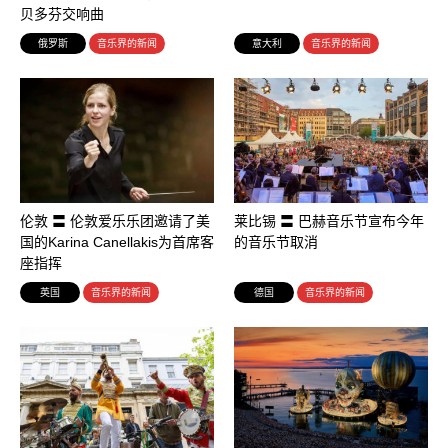
贝多芬交响曲
俄罗斯
音乐界的新闻
意大利
音乐界的新闻
伦敦 〓 伦敦爱乐乐团邀请了美
莱比锡 〓 巴赫音乐节宣布今年
国的Karina Canellakis为首席客
的音乐节取消
座指挥
英国
音乐界的新闻
德国
音乐界的新闻