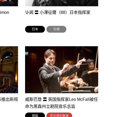
mon
讣闻 〓 小澤征爾（88）日本指挥家
日本
讣闻
布推出新规
威斯巴登 〓 英国指挥家Leo McFall被任
命为黑森州立剧院音乐总监
德国
音乐界的新闻