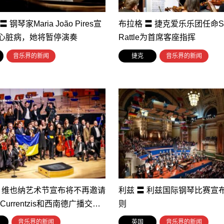
 钢琴家Maria João Pires宣
布拉格 〓 捷克爱乐乐团任命Si
心脏病，她将暂停演奏
Rattle为首席客座指挥
音乐界的新闻
捷克
音乐界的新闻
〓 维也纳艺术节宣布将不再邀请
利兹 〓 利兹国际钢琴比赛宣
r Currentzis和西南德广播交…
则
利
音乐界的新闻
英国
音乐界的新闻