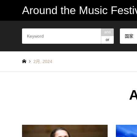
Around the Music Festi
and
国家
or
2月, 2024
A