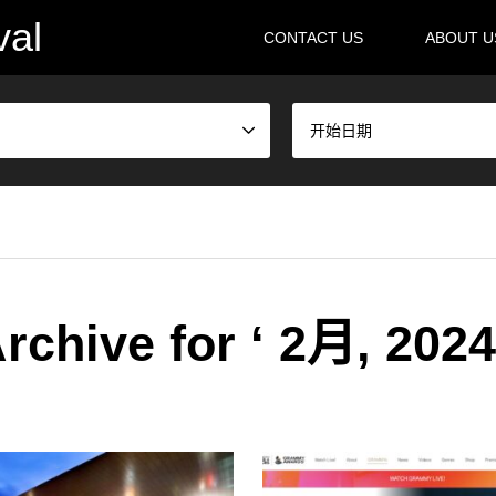
val
CONTACT US
ABOUT 
开始日期
rchive for ‘ 2月, 2024