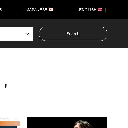
US
｜ JAPANESE
｜
｜ ENGLISH
｜
 ’