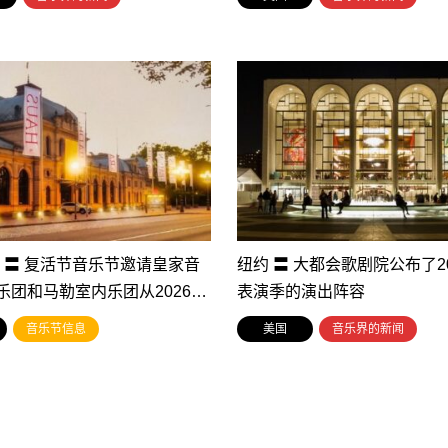
登 〓 复活节音乐节邀请皇家音
纽约 〓 大都会歌剧院公布了202
乐团和马勒室内乐团从2026…
表演季的演出阵容
音乐节信息
美国
音乐界的新闻