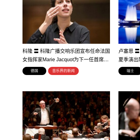
科隆 〓 科隆广播交响乐团宣布任命法国
卢塞恩 〓
女指挥家Marie Jacquot为下一任首席…
夏季演出
德国
音乐界的新闻
瑞士