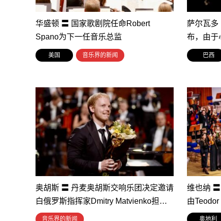
华盛顿 〓 国家歌剧院任命Robert
萨尔瓦多 〓
Spano为下一任音乐总监
布，由于
美国
音乐界的新闻
巴西
奥胡斯 〓 丹麦奥胡斯交响乐团决定邀请
维也纳 
白俄罗斯指挥家Dmitry Matvienko担…
由Teodo
音乐界的新闻
奥地