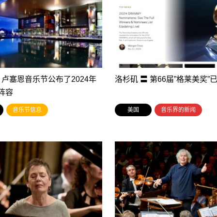
 卢塞恩音乐节公布了2024年
洛杉矶 〓 第66届”格莱美奖”
阵容
音乐节信息
美国
音乐界的新闻