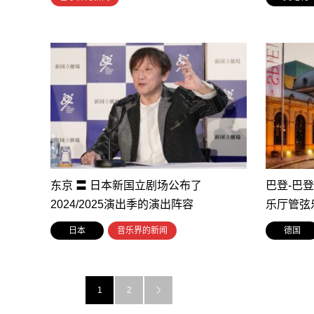
东京 〓 日本新国立剧场公布了
巴登-巴
2024/2025演出季的演出阵容
乐厅管弦
日本
音乐界的新闻
德国
1
2
