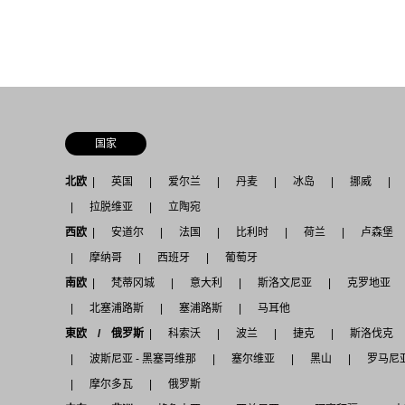
国家
北欧
英国
爱尔兰
丹麦
冰岛
挪威
拉脱维亚
立陶宛
西欧
安道尔
法国
比利时
荷兰
卢森堡
摩纳哥
西班牙
葡萄牙
南欧
梵蒂冈城
意大利
斯洛文尼亚
克罗地亚
北塞浦路斯
塞浦路斯
马耳他
東欧 / 俄罗斯
科索沃
波兰
捷克
斯洛伐克
波斯尼亚 - 黑塞哥维那
塞尔维亚
黑山
罗马尼
摩尔多瓦
俄罗斯