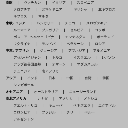
南欧
ヴァチカン
イタリア
スロベニア
クロアチア
北マケドニア
ギリシャ
北キプロス
キプロス
マルタ
東欧 / ロシア
ハンガリー
チェコ
スロヴァキア
ルーマニア
ブルガリア
セルビア
コソボ
ボスニア - ヘルツェゴビナ
モンテネグロ
ポーランド
ウクライナ
モルドバ
ベラルーシ
ロシア
中東 / アフリカ
ジョージア
アブハジア
アルメニア
アゼルバイジャン
トルコ
イスラエル
レバノン
アラブ首長国連邦
オマーン
マダガスカル
チュニジア
南アフリカ
アジア
インド
日本
中国
台湾
韓国
シンガポール
オセアニア
オーストラリア
ニュージーランド
南北アメリカ
カナダ
アメリカ
メキシコ
プエルト・リコ
キューバ
ベネズエラ
エクアドル
コロンビア
ブラジル
チリ
ペルー
アルゼンチン