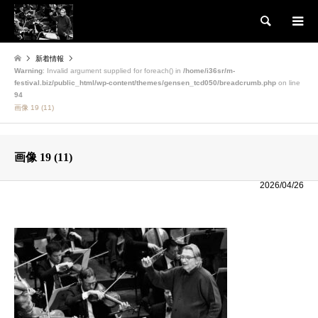
検索
新着情報
Warning
: Invalid argument supplied for foreach() in
/home/i36sr/m-
festival.biz/public_html/wp-content/themes/gensen_tcd050/breadcrumb.php
on line
94
画像 19 (11)
画像 19 (11)
2026/04/26