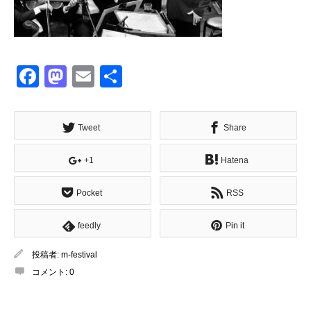
Facebook
Mastodon
Email
共
有
Tweet
Share
+1
Hatena
Pocket
RSS
feedly
Pin it
投稿者:
m-festival
コメント:
0