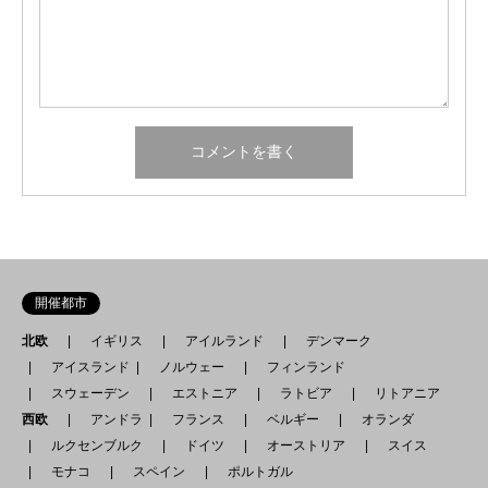
開催都市
北欧
イギリス
アイルランド
デンマーク
アイスランド
ノルウェー
フィンランド
スウェーデン
エストニア
ラトビア
リトアニア
西欧
アンドラ
フランス
ベルギー
オランダ
ルクセンブルク
ドイツ
オーストリア
スイス
モナコ
スペイン
ポルトガル