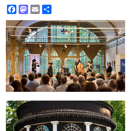
Facebook
Mastodon
Email
共
有