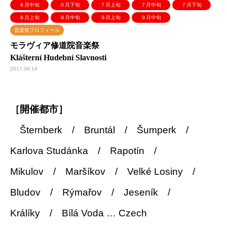
６月中旬
６月下旬
７月上旬
７月中旬
７月下旬
８月上旬
８月中旬
９月上旬
９月中旬
音楽祭プロフィール
モラヴィア修道院音楽祭
Klášterní Hudební Slavnosti
2017.06.14
［開催都市］
Šternberk / Bruntál / Šumperk /
Karlova Studánka / Rapotín /
Mikulov / Maršíkov / Velké Losiny /
Bludov / Rýmařov / Jeseník /
Králíky / Bílá Voda … Czech