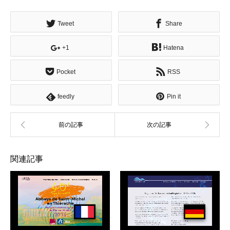
有
Tweet
Share
+1
Hatena
Pocket
RSS
feedly
Pin it
関連記事