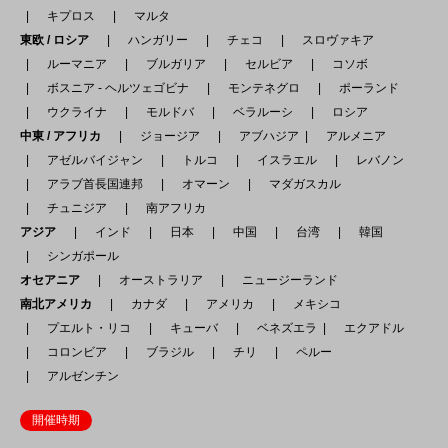
キプロス
マルタ
東欧 / ロシア
ハンガリー
チェコ
スロヴァキア
ルーマニア
ブルガリア
セルビア
コソボ
ボスニア - ヘルツェゴビナ
モンテネグロ
ポーランド
ウクライナ
モルドバ
ベラルーシ
ロシア
中東 / アフリカ
ジョージア
アブハジア
アルメニア
アゼルバイジャン
トルコ
イスラエル
レバノン
アラブ首長国連邦
オマーン
マダガスカル
チュニジア
南アフリカ
アジア
インド
日本
中国
台湾
韓国
シンガポール
オセアニア
オーストラリア
ニュージーランド
南北アメリカ
カナダ
アメリカ
メキシコ
プエルト・リコ
キューバ
ベネズエラ
エクアドル
コロンビア
ブラジル
チリ
ペルー
アルゼンチン
開催時期