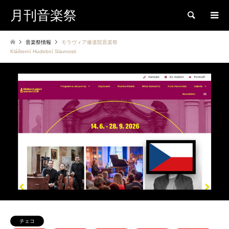
月刊音楽祭
検索
音楽祭情報
モラヴィア修道院音楽祭
Klášterní Hudební Slavnosti
チェコ