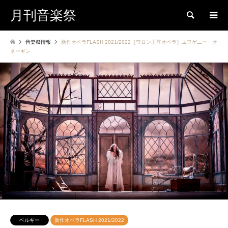
月刊音楽祭
検索
音楽祭情報
新作オペラFLASH 2021/2022［ワロン王立オペラ］エフゲニー・オ
ネーギン
ベルギー
新作オペラFLASH 2021/2022