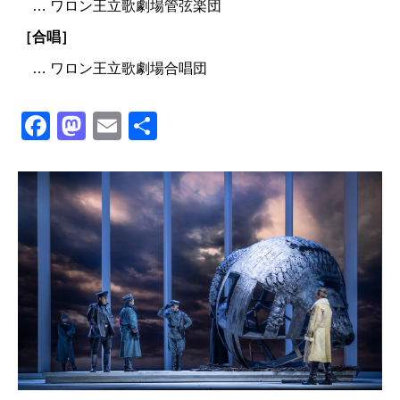
… ワロン王立歌劇場管弦楽団
［合唱］
… ワロン王立歌劇場合唱団
Facebook
Mastodon
Email
共
有