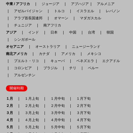
中東 / アフリカ
ジョージア
アブハジア
アルメニア
アゼルバイジャン
トルコ
イスラエル
レバノン
アラブ首長国連邦
オマーン
マダガスカル
チュニジア
南アフリカ
アジア
インド
日本
中国
台湾
韓国
シンガポール
オセアニア
オーストラリア
ニュージーランド
南北アメリカ
カナダ
アメリカ
メキシコ
プエルト・リコ
キューバ
ベネズエラ
エクアドル
コロンビア
ブラジル
チリ
ペルー
アルゼンチン
開催時期
１月
１月上旬
１月中旬
１月下旬
２月
２月上旬
２月中旬
２月下旬
３月
３月上旬
３月中旬
３月下旬
４月
４月上旬
４月中旬
４月下旬
５月
５月上旬
５月中旬
５月下旬