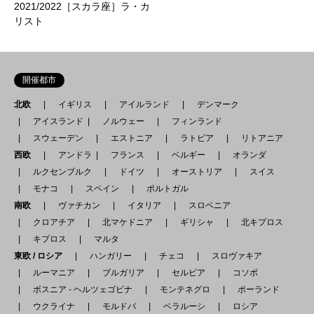
2021/2022［スカラ座］ラ・カ
リスト
開催都市
北欧
イギリス
アイルランド
デンマーク
アイスランド
ノルウェー
フィンランド
スウェーデン
エストニア
ラトビア
リトアニア
西欧
アンドラ
フランス
ベルギー
オランダ
ルクセンブルク
ドイツ
オーストリア
スイス
モナコ
スペイン
ポルトガル
南欧
ヴァチカン
イタリア
スロベニア
クロアチア
北マケドニア
ギリシャ
北キプロス
キプロス
マルタ
東欧 / ロシア
ハンガリー
チェコ
スロヴァキア
ルーマニア
ブルガリア
セルビア
コソボ
ボスニア - ヘルツェゴビナ
モンテネグロ
ポーランド
ウクライナ
モルドバ
ベラルーシ
ロシア