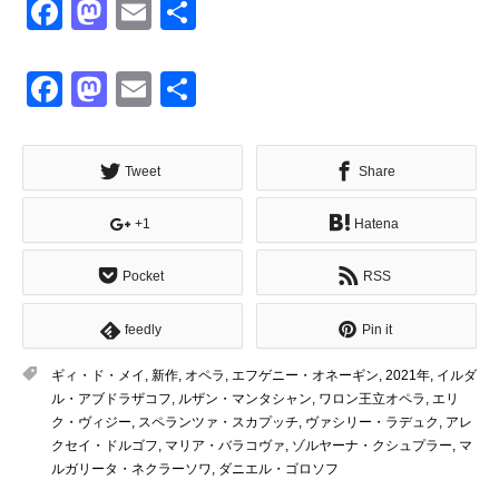
Facebook
Mastodon
Email
共
有
Facebook
Mastodon
Email
共
有
Tweet
Share
+1
Hatena
Pocket
RSS
feedly
Pin it
ギィ・ド・メイ
,
新作
,
オペラ
,
エフゲニー・オネーギン
,
2021年
,
イルダ
ル・アブドラザコフ
,
ルザン・マンタシャン
,
ワロン王立オペラ
,
エリ
ク・ヴィジー
,
スペランツァ・スカプッチ
,
ヴァシリー・ラデュク
,
アレ
クセイ・ドルゴフ
,
マリア・バラコヴァ
,
ゾルヤーナ・クシュプラー
,
マ
ルガリータ・ネクラーソワ
,
ダニエル・ゴロソフ