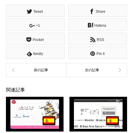
Tweet
Share
+1
Hatena
Pocket
RSS
feedly
Pin it
関連記事