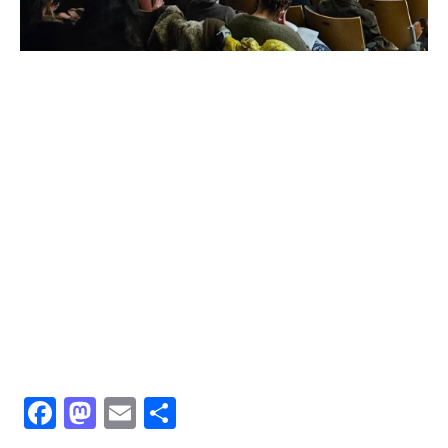
Facebook
Mastodon
Email
共
有