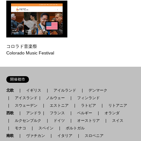
コロラド音楽祭
Colorado Music Festival
開催都市
北欧
イギリス
アイルランド
デンマーク
アイスランド
ノルウェー
フィンランド
スウェーデン
エストニア
ラトビア
リトアニア
西欧
アンドラ
フランス
ベルギー
オランダ
ルクセンブルク
ドイツ
オーストリア
スイス
モナコ
スペイン
ポルトガル
南欧
ヴァチカン
イタリア
スロベニア