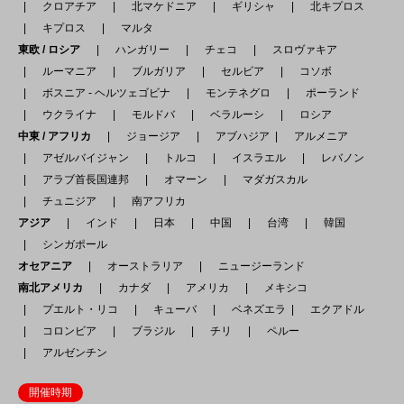
クロアチア
北マケドニア
ギリシャ
北キプロス
キプロス
マルタ
東欧 / ロシア
ハンガリー
チェコ
スロヴァキア
ルーマニア
ブルガリア
セルビア
コソボ
ボスニア - ヘルツェゴビナ
モンテネグロ
ポーランド
ウクライナ
モルドバ
ベラルーシ
ロシア
中東 / アフリカ
ジョージア
アブハジア
アルメニア
アゼルバイジャン
トルコ
イスラエル
レバノン
アラブ首長国連邦
オマーン
マダガスカル
チュニジア
南アフリカ
アジア
インド
日本
中国
台湾
韓国
シンガポール
オセアニア
オーストラリア
ニュージーランド
南北アメリカ
カナダ
アメリカ
メキシコ
プエルト・リコ
キューバ
ベネズエラ
エクアドル
コロンビア
ブラジル
チリ
ペルー
アルゼンチン
開催時期