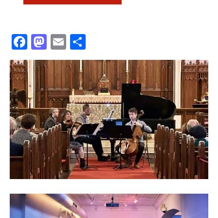
Facebook
Mastodon
Email
共
有