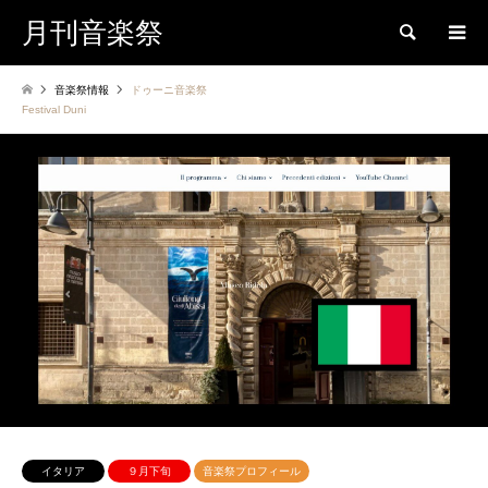
月刊音楽祭
検索
音楽祭情報
ドゥーニ音楽祭
Festival Duni
イタリア
９月下旬
音楽祭プロフィール