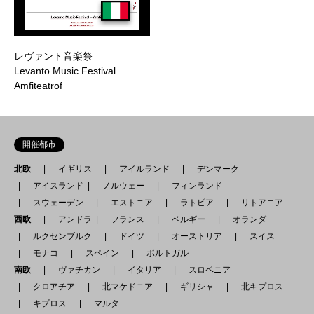
レヴァント音楽祭
Levanto Music Festival
Amfiteatrof
開催都市
北欧
イギリス
アイルランド
デンマーク
アイスランド
ノルウェー
フィンランド
スウェーデン
エストニア
ラトビア
リトアニア
西欧
アンドラ
フランス
ベルギー
オランダ
ルクセンブルク
ドイツ
オーストリア
スイス
モナコ
スペイン
ポルトガル
南欧
ヴァチカン
イタリア
スロベニア
クロアチア
北マケドニア
ギリシャ
北キプロス
キプロス
マルタ