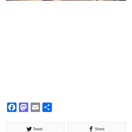
Facebook
Mastodon
Email
共
有
Tweet
Share