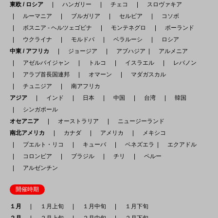
東欧 / ロシア
ハンガリー
チェコ
スロヴァキア
ルーマニア
ブルガリア
セルビア
コソボ
ボスニア - ヘルツェゴビナ
モンテネグロ
ポーランド
ウクライナ
モルドバ
ベラルーシ
ロシア
中東 / アフリカ
ジョージア
アブハジア
アルメニア
アゼルバイジャン
トルコ
イスラエル
レバノン
アラブ首長国連邦
オマーン
マダガスカル
チュニジア
南アフリカ
アジア
インド
日本
中国
台湾
韓国
シンガポール
オセアニア
オーストラリア
ニュージーランド
南北アメリカ
カナダ
アメリカ
メキシコ
プエルト・リコ
キューバ
ベネズエラ
エクアドル
コロンビア
ブラジル
チリ
ペルー
アルゼンチン
開催時期
１月
１月上旬
１月中旬
１月下旬