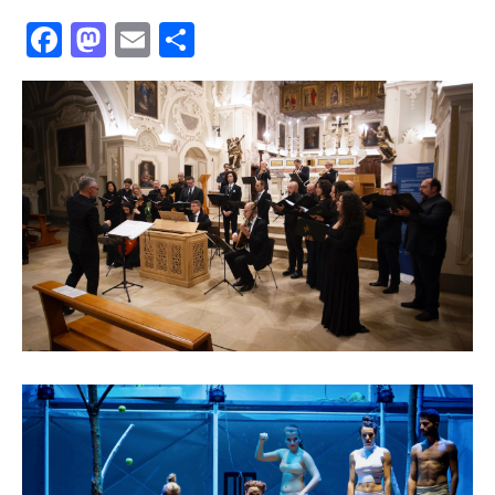
Facebook
Mastodon
Email
共
有