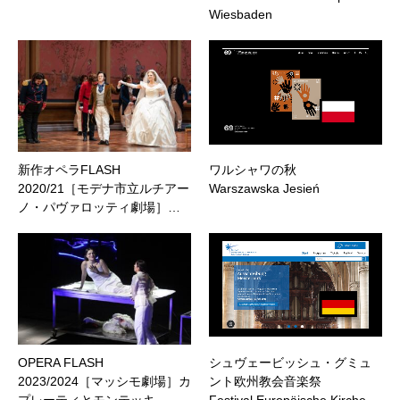
Wiesbaden
新作オペラFLASH
ワルシャワの秋
2020/21［モデナ市立ルチアー
Warszawska Jesień
ノ・パヴァロッティ劇場］…
OPERA FLASH
シュヴェービッシュ・グミュ
2023/2024［マッシモ劇場］カ
ント欧州教会音楽祭
プレーティとモンテッキ
Festival Europäische Kirche…