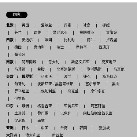
国家
北欧
英国
爱尔兰
丹麦
冰岛
挪威
芬兰
瑞典
爱沙尼亚
拉脱维亚
立陶宛
西欧
安道尔
法国
比利时
荷兰
卢森堡
德国
奥地利
瑞士
摩纳哥
西班牙
葡萄牙
南欧
梵蒂冈城
意大利
斯洛文尼亚
克罗地亚
马其顿
希腊
北塞浦路斯
塞浦路斯
马耳他
東欧 / 俄罗斯
科索沃
波兰
捷克
斯洛伐克
匈牙利
波斯尼亚 - 黑塞哥维那
塞尔维亚
黑山
罗马尼亚
保加利亚
乌克兰
摩尔多瓦
俄罗斯
中东 / 非洲
格鲁吉亚
亚美尼亚
阿塞拜疆
土耳其
黎巴嫩
以色列
阿拉伯联合酋长国
突尼斯
南非
亚洲
日本
中国
台湾
韩国
新加坡
大洋洲
澳大利亚
新西兰