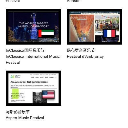
Festival
Season
InClassica国际音乐节
昂布罗奈音乐节
InClassica International Music
Festival d’Ambronay
Festival
阿斯彭音乐节
Aspen Music Festival