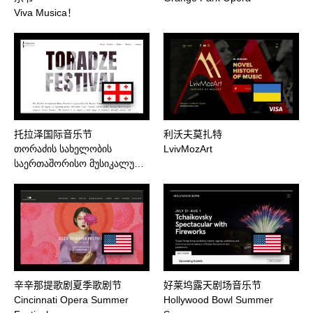
Viva Musica！
托拉泽国际音乐节
利沃夫莫扎特
თორაძის სახელობის
LvivMozArt
საერთაშორისო მუსიკალუ…
辛辛那提歌剧夏季歌剧节
好莱坞露天剧场音乐节
Cincinnati Opera Summer
Hollywood Bowl Summer