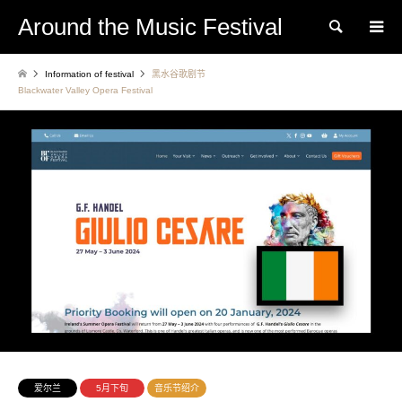
Around the Music Festival
Search
Information of festival
黑水谷歌剧节
Blackwater Valley Opera Festival
爱尔兰
5月下旬
音乐节绍介