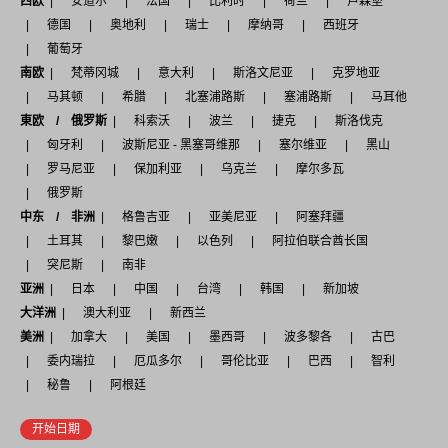
西欧
安道尔
法国
比利时
荷兰
卢森堡
德国
奥地利
瑞士
摩纳哥
西班牙
葡萄牙
南欧
梵蒂冈城
意大利
斯洛文尼亚
克罗地亚
马其顿
希腊
北塞浦路斯
塞浦路斯
马耳他
東欧 / 俄罗斯
科索沃
波兰
捷克
斯洛伐克
匈牙利
波斯尼亚 - 黑塞哥维那
塞尔维亚
黑山
罗马尼亚
保加利亚
乌克兰
摩尔多瓦
俄罗斯
中东 / 非洲
格鲁吉亚
亚美尼亚
阿塞拜疆
土耳其
黎巴嫩
以色列
阿拉伯联合酋长国
突尼斯
南非
亚洲
日本
中国
台湾
韩国
新加坡
大洋洲
澳大利亚
新西兰
美洲
加拿大
美国
墨西哥
波多黎各
古巴
委内瑞拉
厄瓜多尔
哥伦比亚
巴西
智利
秘鲁
阿根廷
开始日期