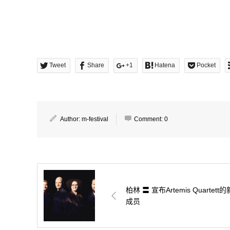
Tweet
Share
+1
Hatena
Pocket
Author:
m-festival
Comment:
0
柏林 〓 宣布Artemis Quartett的
成员