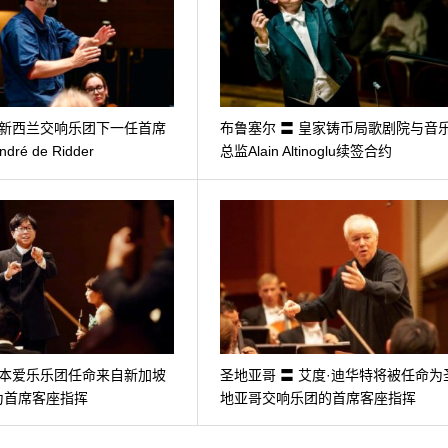
 新西兰交响乐团下一任首席
布鲁塞尔 〓 皇家铸币局歌剧院与音
ré de Ridder
总监Alain Altinoglu续签合约
日本爱乐乐团任命来自新加坡
圣地亚哥 〓 艾度·迪华特将被任命为
为首席客座指挥
地亚哥交响乐团的首席客座指挥