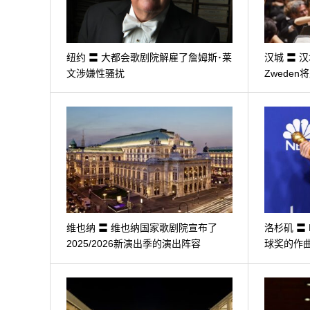
纽约 〓 大都会歌剧院解雇了詹姆斯･莱
汉城 〓 汉
文涉嫌性骚扰
Zwede
维也纳 〓 维也纳国家歌剧院宣布了
洛杉矶 〓 H
2025/2026新演出季的演出阵容
球奖的作