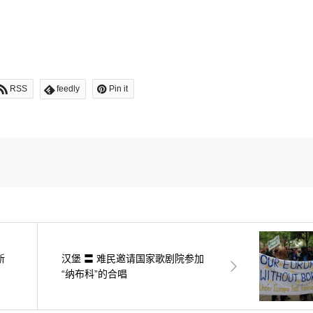
RSS
feedly
Pin it
新
汉堡 〓 难民邀请国家歌剧院参加
“纳布科”的合唱