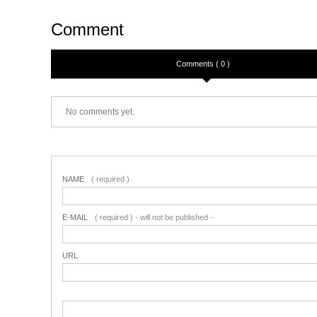
Comment
Comments ( 0 )
No comments yet.
NAME
( required )
E-MAIL
( required ) - will not be published -
URL