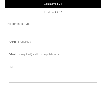
Comments ( 0 )
Trackback ( 0 )
No comments yet.
NAME
( required )
E-MAIL
( required ) - will not be published -
URL