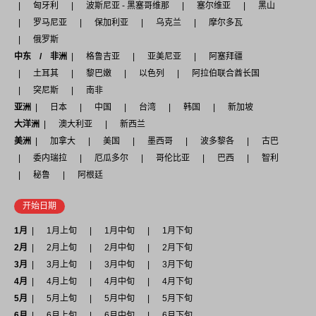
匈牙利
波斯尼亚 - 黑塞哥维那
塞尔维亚
黑山
罗马尼亚
保加利亚
乌克兰
摩尔多瓦
俄罗斯
中东 / 非洲
格鲁吉亚
亚美尼亚
阿塞拜疆
土耳其
黎巴嫩
以色列
阿拉伯联合酋长国
突尼斯
南非
亚洲
日本
中国
台湾
韩国
新加坡
大洋洲
澳大利亚
新西兰
美洲
加拿大
美国
墨西哥
波多黎各
古巴
委内瑞拉
厄瓜多尔
哥伦比亚
巴西
智利
秘鲁
阿根廷
开始日期
1月
1月上旬
1月中旬
1月下旬
2月
2月上旬
2月中旬
2月下旬
3月
3月上旬
3月中旬
3月下旬
4月
4月上旬
4月中旬
4月下旬
5月
5月上旬
5月中旬
5月下旬
6月
6月上旬
6月中旬
6月下旬