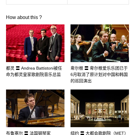
How about this ?
都灵 〓 Andrea Battistoni被任
卑尔根 〓 卑尔根爱乐乐团已于
命为都灵皇家歌剧院音乐总监
6月取消了原计划对中国和韩国
的巡回演出
布鲁塞尔 〓 法国钢琴家
纽约 〓 大都会歌剧院（MET）