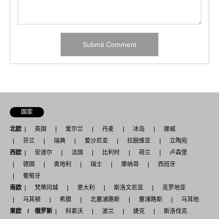
国家
北欧
英国
爱尔兰
丹麦
冰岛
挪威
芬兰
瑞典
爱沙尼亚
拉脱维亚
立陶宛
西欧
安道尔
法国
比利时
荷兰
卢森堡
德国
奥地利
瑞士
摩纳哥
西班牙
葡萄牙
南欧
梵蒂冈城
意大利
斯洛文尼亚
克罗地亚
马其顿
希腊
北塞浦路斯
塞浦路斯
马耳他
東欧 / 俄罗斯
科索沃
波兰
捷克
斯洛伐克