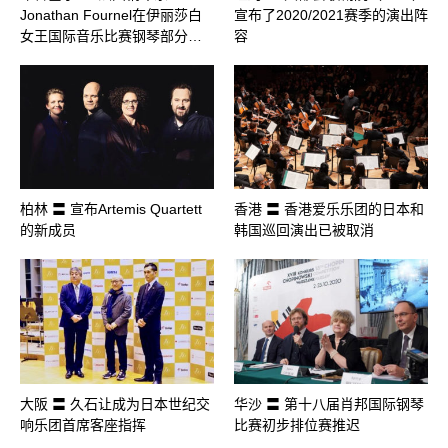
Jonathan Fournel在伊丽莎白
宣布了2020/2021赛季的演出阵
女王国际音乐比赛钢琴部分…
容
柏林 〓 宣布Artemis Quartett
香港 〓 香港爱乐乐团的日本和
的新成员
韩国巡回演出已被取消
大阪 〓 久石让成为日本世纪交
华沙 〓 第十八届肖邦国际钢琴
响乐团首席客座指挥
比赛初步排位赛推迟