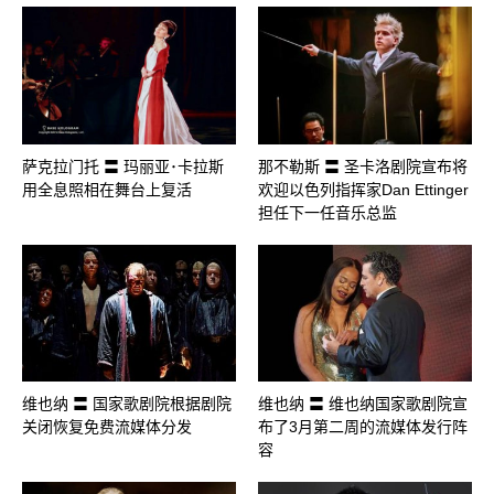
萨克拉门托 〓 玛丽亚･卡拉斯
那不勒斯 〓 圣卡洛剧院宣布将
用全息照相在舞台上复活
欢迎以色列指挥家Dan Ettinger
担任下一任音乐总监
维也纳 〓 国家歌剧院根据剧院
维也纳 〓 维也纳国家歌剧院宣
关闭恢复免费流媒体分发
布了3月第二周的流媒体发行阵
容